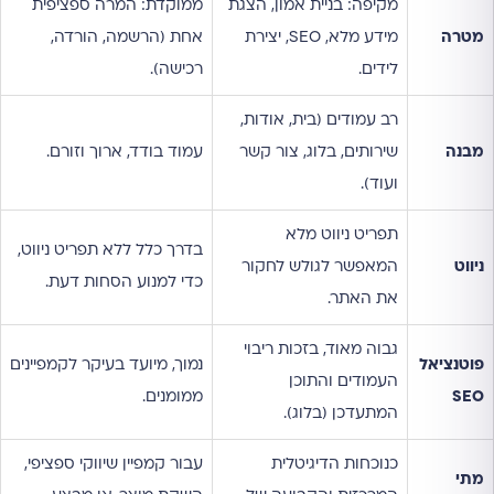
מקיפה: בניית אמון, הצגת
ממוקדת: המרה ספציפית
מטרה
מידע מלא, SEO, יצירת
אחת (הרשמה, הורדה,
לידים.
רכישה).
רב עמודים (בית, אודות,
מבנה
שירותים, בלוג, צור קשר
עמוד בודד, ארוך וזורם.
ועוד).
תפריט ניווט מלא
בדרך כלל ללא תפריט ניווט,
ניווט
המאפשר לגולש לחקור
כדי למנוע הסחות דעת.
את האתר.
גבוה מאוד, בזכות ריבוי
פוטנציאל
נמוך, מיועד בעיקר לקמפיינים
העמודים והתוכן
SEO
ממומנים.
המתעדכן (בלוג).
כנוכחות הדיגיטלית
עבור קמפיין שיווקי ספציפי,
מתי