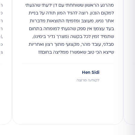
מהרגע הראשון ששוחחתי עם דן ידעתי שהגעתי
הי
למקום הנכון. רוצה להגיד המון תודה על בניית
מי
אתר נגיש, מעוצב ומזמין!! התוצאות מדברות
חו
בעד עצמן! אין ספק שהגעתי למומחה בתחום
תו
שתמיד זמין לכל בקשה (מצרך נדיר בימינו),
l,
סבלני, עובד מהר, מקצועי מתוך רצון ואחריות
to
שייצא הכי טוב שאפשר! ממליצה בחום!!!
ks
Hen Sidi
לקוח/ה מרוצה