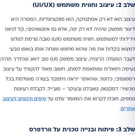
שלב 2: עיצוב וחווית משתמש (UI/UX)
עיצוב הוא לא רק אסתטיקה, הוא פונקציונליות. המטרה היא
ליצור ממשק שיהיה לא רק יפה, אלא גם אינטואיטיבי, קל לניווט
וידידותי למשתמש. חווית משתמש (UX) טובה גורמת לגולש
למצוא בקלות את מה שהוא מחפש ומנחה אותו באופן טבעי
לעבר הפעולה הרצויה. עיצוב ממשק (UI) טוב דואג שהדרך תהיה
נעימה ויזואלית ומותאמת למותג. חשוב מאוד להקפיד על עיצוב
רספונסיבי, כלומר, שהאתר ייראה ויתפקד בצורה מושלמת בכל
מכשיר: דסקטופ, טאבלט ובעיקר – מובייל. לקבלת רעיונות
נוספים, תוכלו לקרוא את המאמר שלנו על
טיפים ודגשים לעיצוב
אתרים
.
שלב 3: פיתוח ובנייה טכנית על וורדפרס