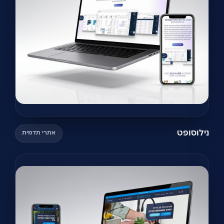
נילוסופט
אתרי תדמית