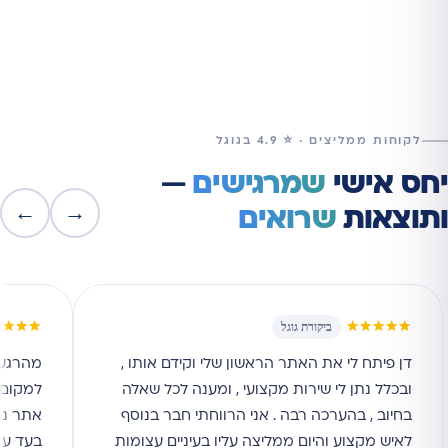
לקוחות ממליצים · ⭐ 4.9 בגוגל
יחס אישי
שמרגישים
—
←
→
ותוצאות
שרואים
★★★★
★★★★★
ביקורת גוגל
דן פיתח לי את האתר הראשון שלי וקידם אותו ,
מהרגע 
ובכלל נתן לי שירות מקצועי , ומענה לכל שאלה
למקום ה
בחיוב , בהערכה רבה . אני הרווחתי חבר בנוסף
אתר נג
לאיש מקצוע והיום ממליצה עליו בעיניים עצומות
בעד עצ