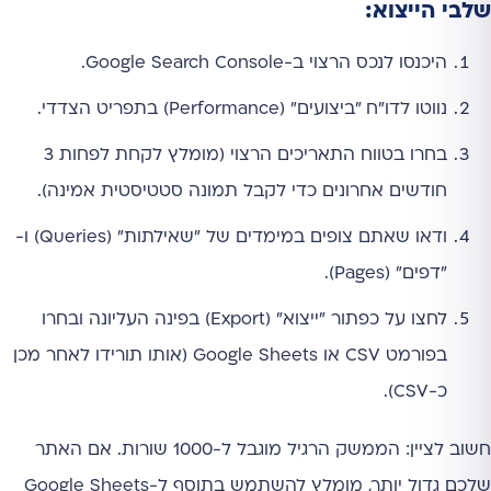
שלבי הייצוא:
היכנסו לנכס הרצוי ב-Google Search Console.
נווטו לדו"ח "ביצועים" (Performance) בתפריט הצדדי.
בחרו בטווח התאריכים הרצוי (מומלץ לקחת לפחות 3
חודשים אחרונים כדי לקבל תמונה סטטיסטית אמינה).
ודאו שאתם צופים במימדים של "שאילתות" (Queries) ו-
"דפים" (Pages).
לחצו על כפתור "ייצוא" (Export) בפינה העליונה ובחרו
בפורמט CSV או Google Sheets (אותו תורידו לאחר מכן
כ-CSV).
חשוב לציין: הממשק הרגיל מוגבל ל-1000 שורות. אם האתר
שלכם גדול יותר, מומלץ להשתמש בתוסף ל-Google Sheets