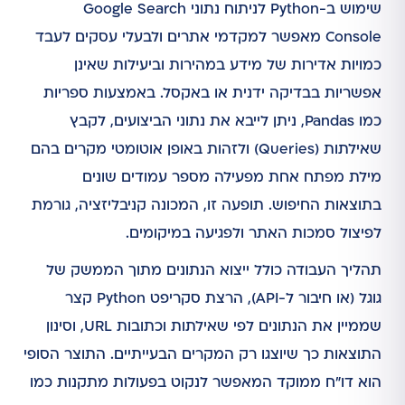
שימוש ב-Python לניתוח נתוני Google Search
Console מאפשר למקדמי אתרים ולבעלי עסקים לעבד
כמויות אדירות של מידע במהירות וביעילות שאינן
אפשריות בבדיקה ידנית או באקסל. באמצעות ספריות
כמו Pandas, ניתן לייבא את נתוני הביצועים, לקבץ
שאילתות (Queries) ולזהות באופן אוטומטי מקרים בהם
מילת מפתח אחת מפעילה מספר עמודים שונים
בתוצאות החיפוש. תופעה זו, המכונה קניבליזציה, גורמת
לפיצול סמכות האתר ולפגיעה במיקומים.
תהליך העבודה כולל ייצוא הנתונים מתוך הממשק של
גוגל (או חיבור ל-API), הרצת סקריפט Python קצר
שממיין את הנתונים לפי שאילתות וכתובות URL, וסינון
התוצאות כך שיוצגו רק המקרים הבעייתיים. התוצר הסופי
הוא דו"ח ממוקד המאפשר לנקוט בפעולות מתקנות כמו