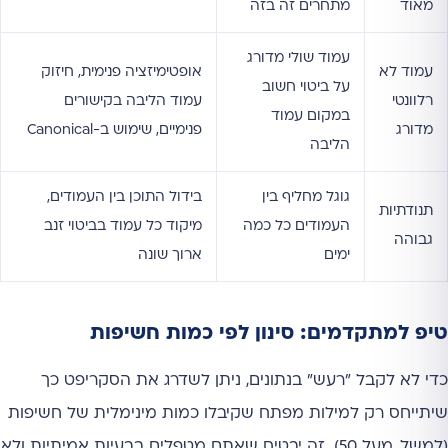
מאוד
מתחרים זה בזה
עמוד שולי מדורג
עמוד לא
אופטימיזציה פנימית, חיזוק
על ביטוי חשוב
רלוונטי
עמוד הליבה בקישורים
במקום עמוד
מדורג
פנימיים, שימוש ב-Canonical
הליבה
גוגל מחליף בין
בידול התוכן בין העמודים,
תנודתיות
העמודים כל כמה
מיקוד כל עמוד בביטוי זנב
גבוהה
ימים
ארוך שונה
טיפ למתקדמים: סינון לפי כמות חשיפות
כדי לא לקבל "רעש" בנתונים, ניתן לשדרג את הסקריפט כך
שיתייחס רק למילות מפתח שקיבלו כמות מינימלית של חשיפות
(למשל, מעל 50). זה יבטיח שאתם מטפלים בבעיות אמיתיות ולא