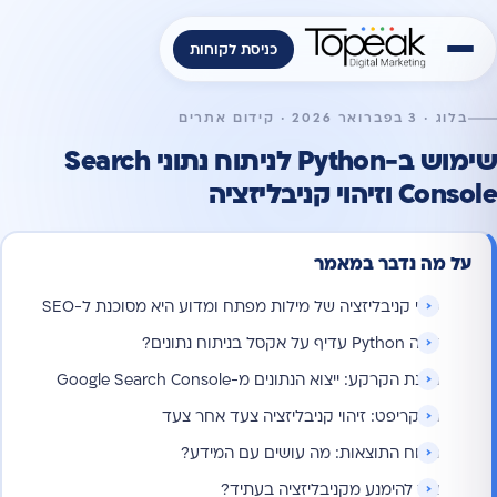
כניסת לקוחות
בלוג · 3 בפברואר 2026 · קידום אתרים
שימוש ב-Python לניתוח נתוני Search
Console וזיהוי קניבליזציה
על מה נדבר במאמר
מהי קניבליזציה של מילות מפתח ומדוע היא מסוכנת ל-SEO
למה Python עדיף על אקסל בניתוח נתונים?
הכנת הקרקע: ייצוא הנתונים מ-Google Search Console
הסקריפט: זיהוי קניבליזציה צעד אחר צעד
ניתוח התוצאות: מה עושים עם המידע?
איך להימנע מקניבליזציה בעתיד?