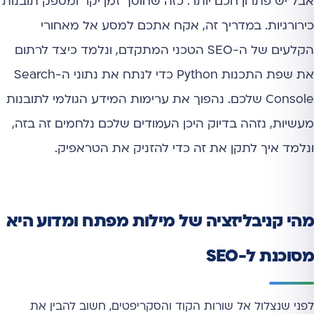
אבל יש פתרון חכם יותר. כזה שחוסך זמן יקר ומספק תובנות
כירורגיות. במדריך זה, אקח אתכם למסע אל מאחורי
הקלעים של ה-SEO הטכני המתקדם, ונלמד כיצד לרתום
את שפת התכנות Python כדי לנתח את נתוני ה-Search
Console שלכם. נהפוך את ערימות המידע הגולמי לתובנות
מעשיות, נזהה בדיוק היכן העמודים שלכם נלחמים זה בזה,
ונלמד איך לתקן את זה כדי להזניק את הטראפיק.
מהי קניבליזציה של מילות מפתח ומדוע היא
מסוכנת ל-SEO
לפני שנצלול אל שורות הקוד והסקריפטים, חשוב להבין את