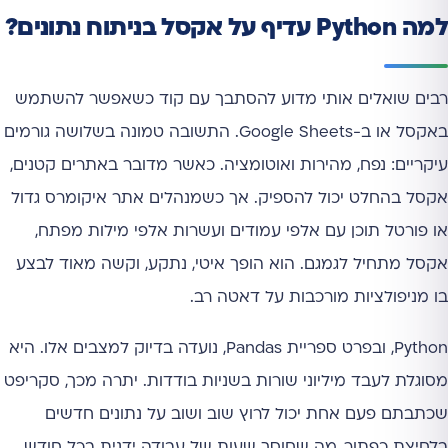
למה Python עדיף על אקסל בניתוח נתונים?
רבים שואלים אותי מדוע להסתבך עם קוד כשאפשר להשתמש
באקסל או ב-Google Sheets. התשובה טמונה בשלושה גורמים
עיקריים: נפח, מהירות ואוטומציה. כאשר מדובר באתרים קטנים,
אקסל בהחלט יכול להספיק. אך כשמנהלים אתר איקומרס גדול
או פורטל תוכן עם אלפי עמודים ועשרות אלפי מילות מפתח,
אקסל מתחיל לגמגם. הוא הופך איטי, נתקע, וקשה מאוד לבצע
בו מניפולציות מורכבות על דאטה רב.
Python, ובפרט ספריית Pandas, נועדה בדיוק למצבים אלו. היא
מסוגלת לעבד מיליוני שורות בשניות בודדות. יתרה מכך, סקריפט
שכתבתם פעם אחת יכול לרוץ שוב ושוב על נתונים חדשים
בלחיצת כפתור, מה שחוסך שעות של עבודה ידנית בכל חודש.