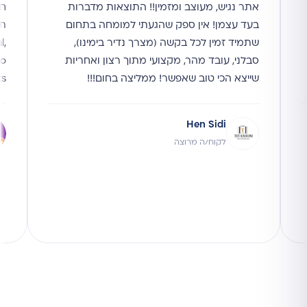
אתר נגיש, מעוצב ומזמין!! התוצאות מדברות
חו
בעד עצמן! אין ספק שהגעתי למומחה בתחום
תו
שתמיד זמין לכל בקשה (מצרך נדיר בימינו),
l,
סבלני, עובד מהר, מקצועי מתוך רצון ואחריות
to
שייצא הכי טוב שאפשר! ממליצה בחום!!!
ks
Hen Sidi
לקוח/ה מרוצה