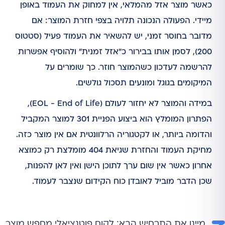
כאשר מוצר אזל מהמלאי, אין למחוק את העמוד באופן
מיידי. הפעולה הנכונה תלויה בצפי חזרת המוצר: אם
מדובר בחוסר זמני, יש להשאיר את העמוד פעיל (סטטוס
200), לסמן אותו בבירור כ"אזל זמנית" ולהוסיף אפשרות
להרשמה לעדכון כשהמוצר חוזר. כך שומרים על
המיקומים בגוגל ומונעים תסכול גולשים.
במידה והמוצר לא יחזור לעולם (EOL - End of Life),
הפתרון המומלץ הוא ביצוע הפניית 301 למוצר המקביל
והדומה ביותר, או לקטגוריה הרלוונטית אם אין מוצר כזה.
מחיקת העמוד והחזרת שגיאת 404 מומלצת רק כמוצא
אחרון כאשר אין שום ערך לתוכן הישן ואין לאן להפנות,
שכן הדבר מוביל לאובדן כוח הקידום שנצבר לעמוד.
מיינו את התרחיש הבא: לקוח פוטנציאלי מחפש מוצר