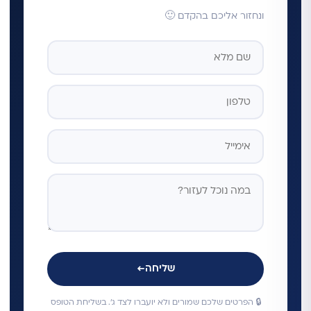
ונחזור אליכם בהקדם 🙂
שליחה
←
🔒 הפרטים שלכם שמורים ולא יועברו לצד ג'. בשליחת הטופס