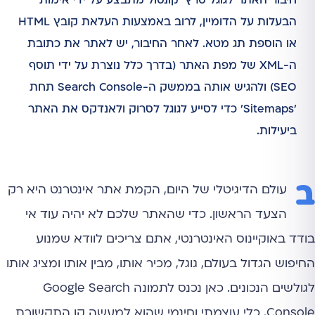
חיבור האתר לגוגל סרץ' קונסול מתבצע על ידי אימות
הבעלות על הדומיין, לרוב באמצעות העלאת קובץ HTML
או הוספת תג מטא. לאחר החיבור, יש לאתר את כתובת
ה-XML של מפת האתר (בדרך כלל נוצרת על ידי תוסף
SEO) ולהגיש אותה בממשק ה-Search Console תחת
'Sitemaps' כדי לסייע לגוגל לסרוק ולאנדקס את האתר
ביעילות.
ב
עולם הדיגיטלי של היום, הקמת אתר אינטרנט היא רק
הצעד הראשון. כדי שהאתר שלכם לא יהיה עוד אי
בודד באוקיינוס האינטרנטי, אתם צריכים לוודא שמנוע
החיפוש הגדול בעולם, גוגל, מכיר אותו, מבין אותו ומציג אותו
לגולשים הנכונים. כאן נכנס לתמונה Google Search
Console, כלי עוצמתי וחינמי שהוא למעשה קו התקשורת