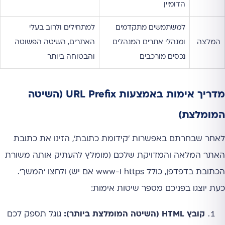
הדומיין
למשתמשים מתקדמים
למתחילים ולרוב בעלי
המלצה
ומנהלי אתרים המנהלים
האתרים, השיטה הפשוטה
נכסים מורכבים
והבטוחה ביותר
מדריך אימות באמצעות URL Prefix (השיטה
המומלצת)
לאחר שבחרתם באפשרות 'קידומת כתובת', הזינו את כתובת
האתר המלאה והמדויקת שלכם (מומלץ להעתיק אותה משורת
הכתובת בדפדפן, כולל https ו-www אם יש) ולחצו 'המשך'.
כעת יוצגו בפניכם מספר שיטות אימות:
קובץ HTML (השיטה המומלצת ביותר):
גוגל תספק לכם