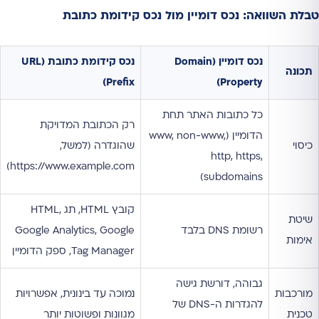
טבלת השוואה: נכס דומיין מול נכס קידומת כתובת
נכס דומיין (Domain
נכס קידומת כתובת (URL
תכונה
Prefix)
Property)
כל כתובות האתר תחת
רק הכתובת המדויקת
הדומיין (www, non-www,
כיסוי
שהוגדרה (למשל,
http, https,
https://www.example.com)
subdomains)
קובץ HTML, תג HTML,
שיטת
רשומת DNS בלבד
Google Analytics, Google
אימות
Tag Manager, ספק הדומיין
גבוהה, דורשת גישה
מורכבות
נמוכה עד בינונית, אפשרויות
להגדרות ה-DNS של
טכנית
מגוונות ופשוטות יותר