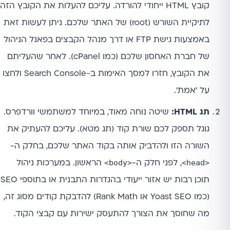
קובץ HTML ייחודי להורדה. עליכם להעלות את הקובץ הזה
לתיקיית השורש (root) של האתר שלכם. ניתן לעשות זאת
באמצעות גישת FTP או דרך מנהל הקבצים בפאנל הניהול
של חברת האחסון שלכם (כמו cPanel). לאחר שהעליתם
את הקובץ, חזרו למסך האימות ב-Search Console ולחצו
על 'אמת'.
תג HTML:
שיטה נוחה מאוד, במיוחד למשתמשי וורדפרס.
גוגל תספק לכם שורת קוד (תג מטא). עליכם להעתיק את
השורה הזו ולהדביק אותה בקוד האתר שלכם, בחלק ה-
<body>
<head>
, לפני חלק ה-
הראשון. במערכות ניהול
תוכן רבות יש אזור ייעודי בהגדרות התבנית או בתוספי SEO
(כמו Yoast SEO או Rank Math) להדבקת קודים מסוג זה,
מה שחוסך את הצורך להתעסק ישירות עם קבצי הקוד.