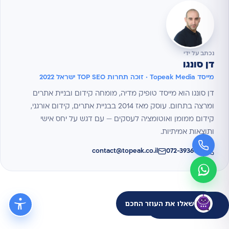
נכתב על ידי
דן סונגו
מייסד Topeak Media · זוכה תחרות TOP SEO ישראל 2022
דן סונגו הוא מייסד טופיק מדיה, מומחה קידום ובניית אתרים
ומרצה בתחום. עוסק מאז 2014 בבניית אתרים, קידום אורגני,
קידום ממומן ואוטומציה לעסקים — עם דגש על יחס אישי
ותוצאות אמיתיות.
contact@topeak.co.il
072-3936000
שאלו את העוזר החכם
← לכל המאמרים