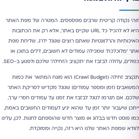
זוהי נקודה קריטית שרבים מפספסים. המטרה של מפת האתר
היא לא להכיל כל URL שקיים באתר, אלא רק את הכתובות
האיכותיות והרלוונטיות שאתם רוצים שגוגל ידרג. שליחת מפת
אתר 'מלוכלכת' שמכילה עמודים לא חשובים, דלים בתוכן או
כפולים, עלולה לבזבז את 'תקציב הזחילה' שלכם ולפגוע ב-SEO.
תקציב זחילה (Crawl Budget) הוא מונח המתאר את כמות
המשאבים (זמן ומספר עמודים) שגוגל מקדיש לסריקת האתר
שלכם. אם תגרמו לגוגל לבזבז את זמנו על עמודים חסרי ערך,
ייתכן שיעבור יותר זמן עד שהוא יגיע לעמודים החשובים באמת,
כמו פוסט חדש בבלוג או מוצר חדש שהוספתם לחנות. לכן, עלינו
לוודא שמפת האתר שלנו היא רזה, נקייה וממוקדת.