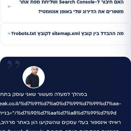
האם חיבור ל-Search Console ושליחת מפת אתר
משפרים את הדירוג שלי באופן אוטומטי?
מה ההבדל בין קובץ sitemap.xml לקובץ robots.txt?
opeak.co.il/%d7%91%d7%a0%d7%99%d7%99%d7%aa-
ראיתי אינספור בעלי עסקים שהשקיעו הון באתר מרהיב,