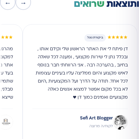
←
→
ותוצאות
שרואים
★★★★
★★★★★
ביקורת גוגל
דן פיתח לי את האתר הראשון שלי וקידם אותו ,
מהרגע 
ובכלל נתן לי שירות מקצועי , ומענה לכל שאלה
למקום ה
בחיוב , בהערכה רבה . אני הרווחתי חבר בנוסף
אתר נג
לאיש מקצוע והיום ממליצה עליו בעיניים עצומות
בעד עצ
לכל אחד. תודה על הדרך ועל המקצועיות ,היום
שתמיד ז
לא בכל מקום אפשר למצוא אנשים כאלה
סבלני, 
מקצועיים ואמינים כמוך דן ♥
שייצא 
Sefi Art Blogger
לקוח/ה מרוצה