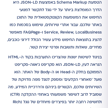
הטמעת Schema Markup באמצעות JSON-LD היא
הדרך המומלצת ביותר על ידי גוגל לתקשר למנועי
החיפוש את המשמעות הקונטקסטואלית של התוכן
באתר שלכם. עבור אתרי שירותים, שימוש בסכמות כמו
Service, Review, LocalBusiness ו-FAQPage מאפשר
להציג בתוצאות החיפוש מידע עשיר הכולל דירוגי כוכבים,
מחירים, שאלות ותשובות ופרטי יצירת קשר.
בניגוד לשיטות ישנות שהצריכו התערבות בקוד ה-HTML
הנראה לעין, JSON-LD הוא סקריפט ג'אווה-סקריפט
הממוקם בחלק ה-Head או ה-Body של האתר. הוא
פועל 'מאחורי הקלעים' ומספק לגוגל מפה מדויקת של
השירותים שלכם, הקשרים ביניהם והיררכיית המידע, מה
שמוביל לרוב לשיפור משמעותי באחוזי ההקלקה (CTR)
ולחשיפה רחבה יותר בפיצ'רים מיוחדים של גוגל (Rich