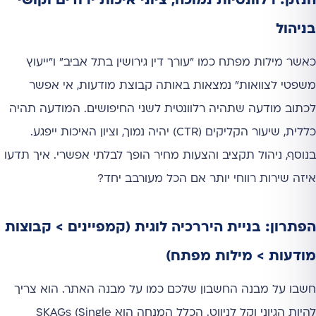
הנזק: רלוונטיות נמוכה, ציוני איכות ירודים וקושי
בניהול
כאשר מילות מפתח כמו "עורך דין גירושין בתל אביב" ו"ייעוץ
משפטי לצוואות" נמצאות באותה קבוצת מודעות, אי אפשר
לכתוב מודעה שתהיה רלוונטית לשני החיפושים. המודעה תהיה
כללית, שיעור הקליקים (CTR) יהיה נמוך, וציון האיכות ייפגע.
בנוסף, ניהול תקציב והצעות מחיר הופך לבלתי אפשרי. איך תדעו
איזה שירות רווחי יותר אם הכל מעורבב יחד?
הפתרון: בניית היררכיה לוגית (קמפיינים > קבוצות
מודעות > מילות מפתח)
חשבו על מבנה החשבון שלכם כמו על מבנה האתר. הוא צריך
להיות הגיוני וקל לניווט. הכלל המנחה הוא SKAGs (Single