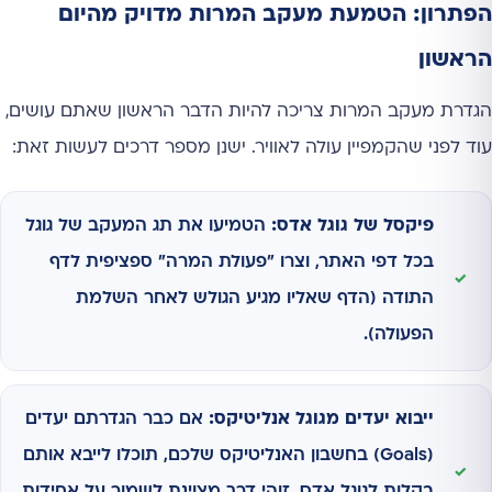
הפתרון: הטמעת מעקב המרות מדויק מהיום
הראשון
הגדרת מעקב המרות צריכה להיות הדבר הראשון שאתם עושים,
עוד לפני שהקמפיין עולה לאוויר. ישנן מספר דרכים לעשות זאת:
פיקסל של גוגל אדס:
הטמיעו את תג המעקב של גוגל
בכל דפי האתר, וצרו "פעולת המרה" ספציפית לדף
התודה (הדף שאליו מגיע הגולש לאחר השלמת
הפעולה).
ייבוא יעדים מגוגל אנליטיקס:
אם כבר הגדרתם יעדים
(Goals) בחשבון האנליטיקס שלכם, תוכלו לייבא אותם
בקלות לגוגל אדס. זוהי דרך מצוינת לשמור על אחידות