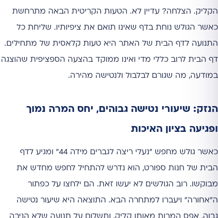
הקליק. הצלחה? עדיין לא. הטעות הקריטית הבאה מתרחשת
כאשר הגולש נוחת בדף שאינו תואם את ציפיותיו. שליחת כל
התנועה לדף הבית של האתר היא טעות קלאסית של מתחילים.
דף הבית לרוב כללי מדי ואינו ממוקד בהצעה הספציפית שהוצגה
במודעה, מה שגורם לבלבול ולנטישה מהירה.
הנזק: שיעורי נטישה גבוהים, יחס המרה נמוך
ופגיעה בציון האיכות
כאשר גולש מחפש "נעלי ריצה לגברים מידה 44" ומגיע לדף
הבית של חנות ספורט, הוא נדרש להתחיל לחפש מחדש את
מבוקשו. רוב הגולשים לא יעשו זאת. הם ילחצו על כפתור
ה"אחורה" ויעברו למתחרה הבא. התוצאה היא שיעור נטישה
גבוה, אפס המרות מאותו קליק, ותשלום על תנועה שלא הניבה