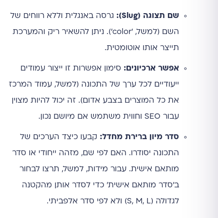
שם תצוגה (Slug):
גרסה באנגלית וללא רווחים של
השם (למשל, 'color'). ניתן להשאיר ריק והמערכת
תייצר אותו אוטומטית.
אפשר ארכיונים:
סימון אפשרות זו ייצור עמודים
ייעודיים לכל ערך של התכונה (למשל, עמוד המרכז
את כל המוצרים בצבע אדום). זה יכול להיות מצוין
עבור SEO וחווית משתמש אם מיושם נכון.
סדר מיון ברירת מחדל:
קבעו כיצד הערכים של
התכונה יסודרו. האם לפי שם, מזהה ייחודי או סדר
מותאם אישית. עבור מידות, למשל, תרצו לבחור
ב'סדר מותאם אישית' כדי לסדר אותן מהקטנה
לגדולה (S, M, L) ולא לפי סדר אלפביתי.