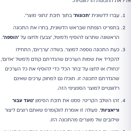
אליו את התכונות הרלוונטיות.
עברו ללשונית
'תכונות'
בתוך תיבת 'נתוני מוצר'.
בתפריט הנפתח שבראש הלשונית, בחרו את התכונה
הראשונה שתרצו להוסיף (למשל, 'צבע') ולחצו על
'הוספה'
.
כעת התכונה נוספה למוצר. בשדה 'ערך/ים', התחילו
להקליד את שמות הערכים שהגדרתם קודם (למשל 'אדום',
'כחול') או לחצו על 'בחר הכל' כדי להוסיף את כל הערכים
שהגדרתם לתכונה זו. תוכלו גם למחוק ערכים שאינם
רלוונטיים למוצר הספציפי הזה.
זהו השלב הקריטי: סמנו את תיבת הסימון
'נועד עבור
וריאציות'
. פעולה זו אומרת לווקומרס שאתם רוצים ליצור
שילובים של מוצרים מהתכונה הזו.