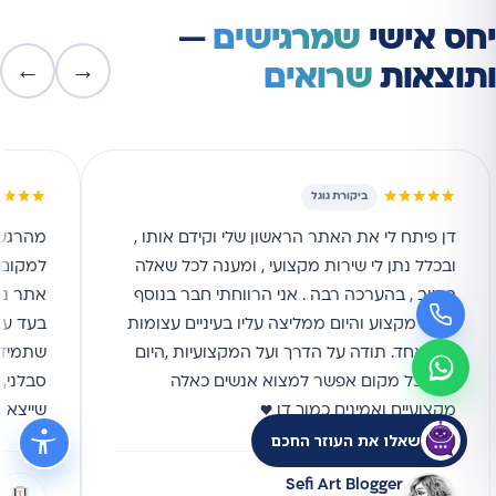
יחס אישי
שמרגישים
—
←
→
ותוצאות
שרואים
★★★★
★★★★★
ביקורת גוגל
דן פיתח לי את האתר הראשון שלי וקידם אותו ,
מהרגע 
ובכלל נתן לי שירות מקצועי , ומענה לכל שאלה
למקום ה
בחיוב , בהערכה רבה . אני הרווחתי חבר בנוסף
אתר נג
לאיש מקצוע והיום ממליצה עליו בעיניים עצומות
בעד עצ
לכל אחד. תודה על הדרך ועל המקצועיות ,היום
שתמיד ז
לא בכל מקום אפשר למצוא אנשים כאלה
סבלני, 
מקצועיים ואמינים כמוך דן ♥
שייצא 
שאלו את העוזר החכם
Sefi Art Blogger