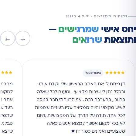
לקוחות ממליצים · ⭐ 4.9 בגוגל
יחס אישי
שמרגישים
—
←
→
ותוצאות
שרואים
★★★★
★★★★★
ביקורת גוגל
דן פיתח לי את האתר הראשון שלי וקידם אותו ,
מהרגע 
ובכלל נתן לי שירות מקצועי , ומענה לכל שאלה
למקום ה
בחיוב , בהערכה רבה . אני הרווחתי חבר בנוסף
אתר נג
לאיש מקצוע והיום ממליצה עליו בעיניים עצומות
בעד עצ
לכל אחד. תודה על הדרך ועל המקצועיות ,היום
שתמיד ז
לא בכל מקום אפשר למצוא אנשים כאלה
סבלני, 
מקצועיים ואמינים כמוך דן ♥
שייצא 