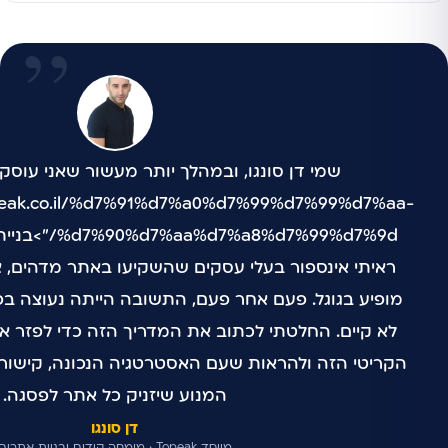
opeak.co.il/%d7%91%d7%a0%d7%99%d7%99%d7%aa-
ראיתי אינספור בעלי עסקים שהשקיעו באתר מדהים, א
מופיע בגוגל. פעם אחר פעם, התשובה הייתה נעוצה בפ
לא קיים. החלטתי לכתוב את המדריך הזה כדי לפזר 
הקריטי הזה ולהראות שעם האסטרטגיה הנכונה, קישורים 
המנוע שיזניק כל אתר לפסגה.
דן סונגו
מייסד Topeak · מומחה קידום ובניית אתרים