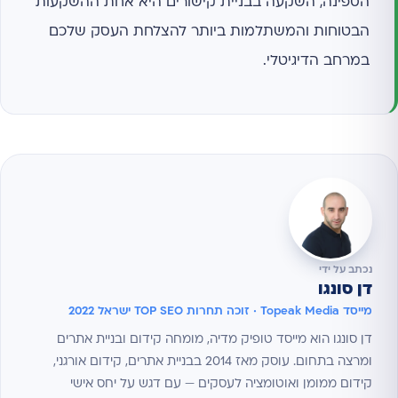
הספינה, השקעה בבניית קישורים היא אחת ההשקעות
הבטוחות והמשתלמות ביותר להצלחת העסק שלכם
במרחב הדיגיטלי.
נכתב על ידי
דן סונגו
מייסד Topeak Media · זוכה תחרות TOP SEO ישראל 2022
דן סונגו הוא מייסד טופיק מדיה, מומחה קידום ובניית אתרים
ומרצה בתחום. עוסק מאז 2014 בבניית אתרים, קידום אורגני,
קידום ממומן ואוטומציה לעסקים — עם דגש על יחס אישי