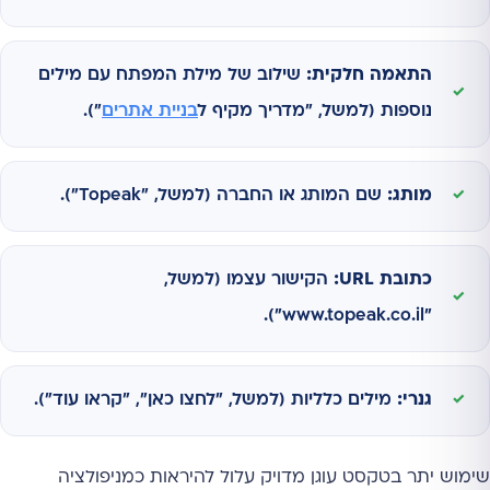
התאמה חלקית:
שילוב של מילת המפתח עם מילים
נוספות (למשל, "מדריך מקיף ל
בניית אתרים
").
מותג:
שם המותג או החברה (למשל, "Topeak").
כתובת URL:
הקישור עצמו (למשל,
"www.topeak.co.il").
גנרי:
מילים כלליות (למשל, "לחצו כאן", "קראו עוד").
שימוש יתר בטקסט עוגן מדויק עלול להיראות כמניפולציה