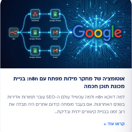
אוטומציה של מחקר מילות מפתח עם n8n: בניית
מכונת תוכן חכמה
למה דווקא n8n ולמה עכשיו? עולם ה-SEO עובר תמורות אדירות
בשנים האחרונות. אם בעבר מומחה קידום אתרים היה מבלה את
רוב זמנו בבניית קישורים ידנית ובדיקת…
קראו עוד