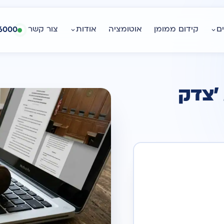
ם
קידום ממומן
אוטומציה
אודות
צור קשר
6000
 'צדק