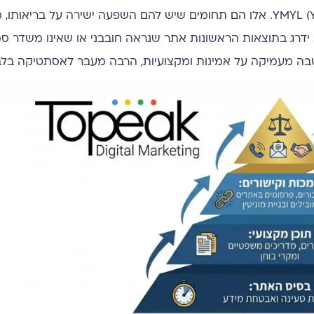
גוגל מסווג אתרי עורכי דין תחת קטגוריית YMYL (Your Money Your Life). אלו הם תחומים שיש להם השפעה ישירה 
לא ידרג בתוצאות הראשונות אתר שנראה חובבני או שאינו משדר ס
ה מעמיקה על אמינות ומקצועיות, הרבה מעבר לאסתטיקה בלב