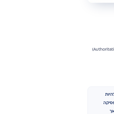
כדי לנצח בזירה הזו, עלינו לאמץ את עקרונות ה-E-E-A-T של גוגל: ניסיון (Experience), מומחיות (Expertise), סמכותיות (Authoritativeness)
היות
פסיקה
אך