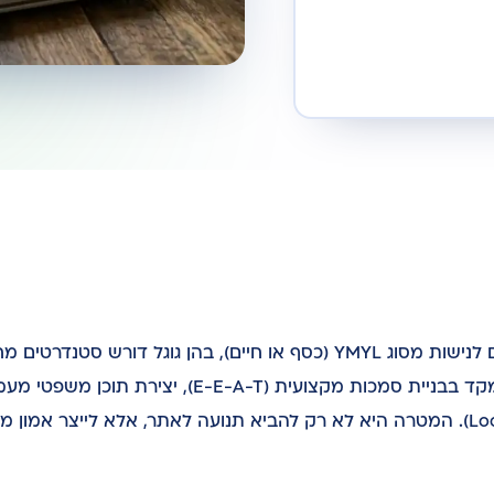
קידום אתרים (SEO) לעורכי דין הוא תהליך אסטרטגי המותאם לנישות מסוג YMYL (כסף או חיים), בהן גוגל ד
אמינות וסמכות. בניגוד לעסקים רגילים, עורכי דין חייבים להתמקד בבניית סמכות מקצועית (E-A-T
על שאלות הגולשים, ונוכחות חזקה בחיפוש המקומי (Local SEO). המטרה היא לא רק להביא תנועה לאתר, אלא לייצר א