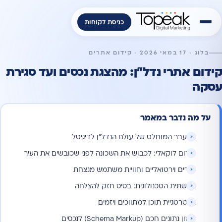
כניסת לקוחות
בלוג · 17 במאי 2026 · קידום אתרים
קידום אתרי נדל"ן: מהצגת נכסים ועד סגירת
עסקה
על מה נדבר במאמר
המעבר המוחלט של עולם הנדל"ן לדיגיטל
קידום לוקאלי: לכבוש את השכונה לפני שכובשים את העיר
סיורים וירטואליים וחוויית משתמש מנצחת
התשתית הטכנולוגית: בסיס חזק להצלחה
אסטרטגיית תוכן למתווכים ויזמים
סימון נתונים חכם (Schema Markup) לנכסים