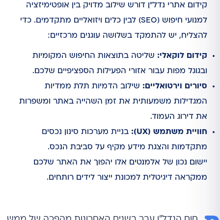
קידום אתרי נדל"ן דורש שילוב מדויק בין אופטימיזציה
למנועי חיפוש (SEO) לבין כלים ויזואליים מתקדמים. כדי
להצליח, יש להתמקד בשלושה עוגנים מרכזיים:
קידום לוקאלי:
שליטה בתוצאות החיפוש המקומיות
ובגוגל מפות עבור אזורי הפעילות הספציפיים שלכם.
סיורים וירטואליים:
שילוב הדמיות תלת ממדיות
המגדילות משמעותית את זמן השהייה באתר ומשפרות
את דירוג העמוד.
חוויית משתמש (UX):
בניית מערכות סינון נכסים
מתקדמות והצגת מידע מקיף על סביבת הנכס.
יישום נכון של אלמנטים אלו יהפוך את האתר שלכם
ממקראה דיגיטלית למכונת ייצור לידים רותחים.
חום הנדל"ן עבר בשנים האחרונות מהפכה של ממש.