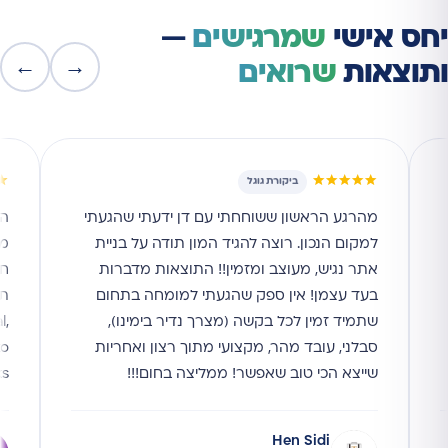
יחס אישי
שמרגישים
—
←
→
ותוצאות
שרואים
★
★★★★★
ביקורת גוגל
מהרגע הראשון ששוחחתי עם דן ידעתי שהגעתי
הי
למקום הנכון. רוצה להגיד המון תודה על בניית
מי
אתר נגיש, מעוצב ומזמין!! התוצאות מדברות
חו
בעד עצמן! אין ספק שהגעתי למומחה בתחום
תו
שתמיד זמין לכל בקשה (מצרך נדיר בימינו),
l,
סבלני, עובד מהר, מקצועי מתוך רצון ואחריות
to
שייצא הכי טוב שאפשר! ממליצה בחום!!!
ks
Hen Sidi