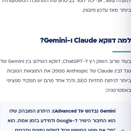
למעלה עשור, אני יכול לומר בביטחון שזו המהפכה המשמעותית
ביותר מאז עדכון פינגווין.
למה דווקא Claude ו-Gemini?
בעוד שרוב השוק רץ ל-ChatGPT, דווקא השילוב בין Gemini של
גוגל לבין Claude של Anthropic מספק את התוצאות הטובות
ביותר לניתוח תחזיות SEO, ולכל אחד מהם יש תפקיד ספציפי
באסטרטגיה:
Gemini (בדגש על Advanced):
היתרון המובהק שלו
הוא החיבור הישיר ל-Google ולמידע בזמן אמת. הוא
"חי" את מנוע החיפוש ויכול לשלוף נתונים עדכניים