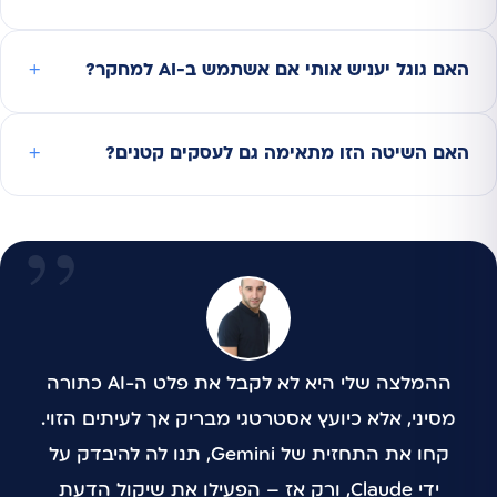
האם גוגל יעניש אותי אם אשתמש ב-AI למחקר?
האם השיטה הזו מתאימה גם לעסקים קטנים?
ההמלצה שלי היא לא לקבל את פלט ה-AI כתורה
מסיני, אלא כיועץ אסטרטגי מבריק אך לעיתים הזוי.
קחו את התחזית של Gemini, תנו לה להיבדק על
ידי Claude, ורק אז – הפעילו את שיקול הדעת