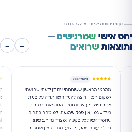
לקוחות ממליצים · ⭐ 4.9 בגוגל
יחס אישי
שמרגישים
—
←
→
ותוצאות
שרואים
★
★★★★★
ביקורת גוגל
מהרגע הראשון ששוחחתי עם דן ידעתי שהגעתי
הי
למקום הנכון. רוצה להגיד המון תודה על בניית
מי
אתר נגיש, מעוצב ומזמין!! התוצאות מדברות
חו
בעד עצמן! אין ספק שהגעתי למומחה בתחום
תו
שתמיד זמין לכל בקשה (מצרך נדיר בימינו),
l,
סבלני, עובד מהר, מקצועי מתוך רצון ואחריות
to