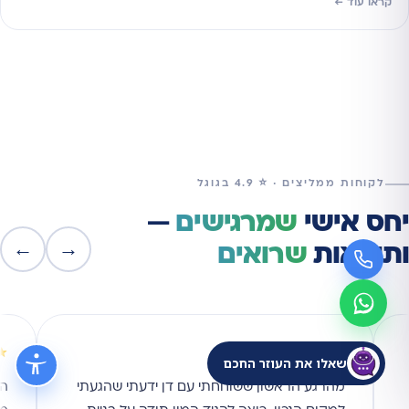
קראו עוד ←
לקוחות ממליצים · ⭐ 4.9 בגוגל
יחס אישי
שמרגישים
—
←
→
ותוצאות
שרואים
★
★★★★★
ביקורת גוגל
שאלו את העוזר החכם
מהרגע הראשון ששוחחתי עם דן ידעתי שהגעתי
הי