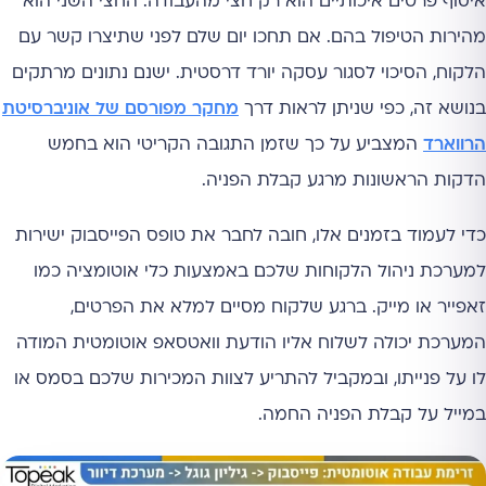
איסוף פרטים איכותיים הוא רק חצי מהעבודה. החצי השני הוא
מהירות הטיפול בהם. אם תחכו יום שלם לפני שתיצרו קשר עם
הלקוח, הסיכוי לסגור עסקה יורד דרסטית. ישנם נתונים מרתקים
בנושא זה, כפי שניתן לראות דרך
מחקר מפורסם של אוניברסיטת
הרווארד
המצביע על כך שזמן התגובה הקריטי הוא בחמש
הדקות הראשונות מרגע קבלת הפניה.
כדי לעמוד בזמנים אלו, חובה לחבר את טופס הפייסבוק ישירות
למערכת ניהול הלקוחות שלכם באמצעות כלי אוטומציה כמו
זאפייר או מייק. ברגע שלקוח מסיים למלא את הפרטים,
המערכת יכולה לשלוח אליו הודעת וואטסאפ אוטומטית המודה
לו על פנייתו, ובמקביל להתריע לצוות המכירות שלכם בסמס או
במייל על קבלת הפניה החמה.