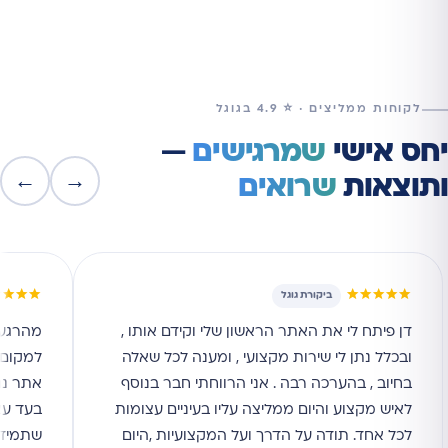
לקוחות ממליצים · ⭐ 4.9 בגוגל
יחס אישי
שמרגישים
—
←
→
ותוצאות
שרואים
★★★★
★★★★★
ביקורת גוגל
דן פיתח לי את האתר הראשון שלי וקידם אותו ,
מהרגע 
ובכלל נתן לי שירות מקצועי , ומענה לכל שאלה
למקום ה
בחיוב , בהערכה רבה . אני הרווחתי חבר בנוסף
אתר נג
לאיש מקצוע והיום ממליצה עליו בעיניים עצומות
בעד עצ
לכל אחד. תודה על הדרך ועל המקצועיות ,היום
שתמיד ז