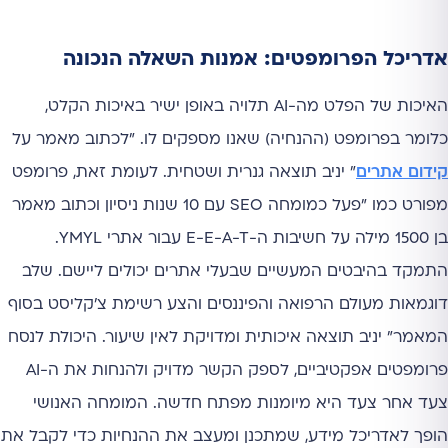
אדריכל הפרומפטים: אמנות השאלה הנכונה
האיכות של הפלט מה-AI תלויה באופן ישיר באיכות הקלט,
כלומר בפרומפט (ההנחיה) שאנו מספקים לו. "לכתוב מאמר על
קידום אתרים
" יניב תוצאה גנרית ושטחית. לעומת זאת, פרומפט
מפורט כמו "פעל כמומחה SEO עם 10 שנות ניסיון וכתוב מאמר
בן 1500 מילה על חשיבות ה-E-E-A-T עבור אתרי YMYL.
התמקד בהיבטים המעשיים שבעלי אתרים יכולים ליישם. שלב
דוגמאות מעולם הרפואה והפיננסים והצע רשימת צ'קליסט בסוף
המאמר" יניב תוצאה איכותית ומדויקת לאין שיעור. היכולת לנסח
פרומפטים אפקטיביים, לספק הקשר מדויק ולהנחות את ה-AI
צעד אחר צעד היא מיומנות מפתח חדשה. המומחה האנושי
הופך לאדריכל מידע, שמתכנן ומעצב את ההנחיות כדי לקבל את