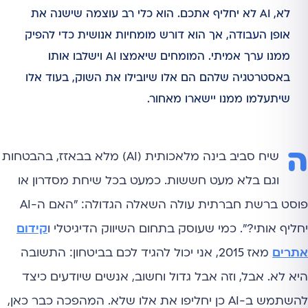
לא, AI לא יחליף אתכם. הוא כלי רב עוצמה שישנה את
אופן העבודה, אך הוא דורש מומחיות אנושית כדי להפיק
ממנו ערך אמיתי. המומחים שיאמצו AI וישלבו אותו
באסטרטגיה שלהם הם אלו שיובילו את השוק, בעוד אלו
שיתעלמו ממנו יישארו מאחור.
ה
שיח סביב בינה מלאכותית (AI) מלא בבאזז, בהבטחות
וגם בלא מעט חששות. כמעט בכל שיחת מסדרון או
פוסט ברשת חברתית עולה השאלה הגדולה: "האם ה-AI
יחליף אותי?". כמי שעוסק בתחום השיווק הדיגיטלי ו
קידום
אתרים
מאז 2015, אני יכול להגיד לכם בביטחון: התשובה
היא לא. אבל, וזה אבל גדול וחשוב, אנשים שיודעים כיצד
להשתמש ב-AI כן יחליפו את אלו שלא. המהפכה כבר כאן,