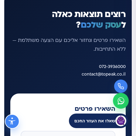
רוצים תוצאות כאלה
ל
עסק שלכם
?
השאירו פרטים ונחזור אליכם עם הצעה משתלמת —
ללא התחייבות.
072-3936000
contact@topeak.co.il
השאירו פרטים
שאלו את העוזר החכם
ונחזור אליכם בהקדם 🙂