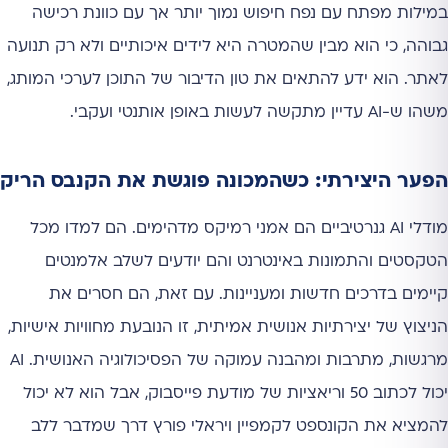
במילות מפתח עם נפח חיפוש נמוך יותר אך עם כוונת רכישה
גבוהה, כי הוא מבין שהמטרה היא לידים איכותיים ולא רק תנועה
לאתר. הוא ידע להתאים את טון הדיבור של התוכן לערכי המותג,
משהו ש-AI עדיין מתקשה לעשות באופן אותנטי ועקבי.
הפער היצירתי: כשהמכונה פוגשת את הקנבס הריק
מודלי AI גנרטיביים הם אמני רמיקס מדהימים. הם למדו מכל
הטקסטים והתמונות באינטרנט והם יודעים לשלב אלמנטים
קיימים בדרכים חדשות ומעניינות. עם זאת, הם חסרים את
הניצוץ של יצירתיות אנושית אמיתית, זו הנובעת מחוויות אישיות,
מרגשות, מתרבות ומהבנה עמוקה של הפסיכולוגיה האנושית. AI
יכול לכתוב 50 וריאציות של מודעת פייסבוק, אבל הוא לא יכול
להמציא את הקונספט לקמפיין ויראלי פורץ דרך שמדבר ללב