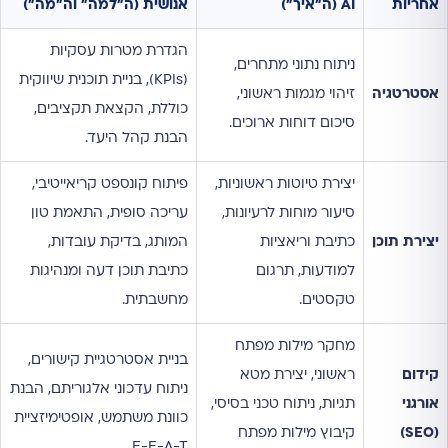
אחריות
AI (ה"איך")
אנושית (ה"למה" וה"מה")
הגדרת מטרות עסקיות
ניתוח נתוני מתחרים,
(KPIs), בניית תוכנית שיווקית
אסטרטגיה
זיהוי מגמות ראשוני,
כוללת, הקצאת תקציבים,
סיכום דוחות ארוכים.
הבנת קהל היעד.
יצירת טיוטות ראשוניות,
פיתוח קונספט קריאייטיבי,
סיעור מוחות לרעיונות,
עריכה סופית, התאמת טון
יצירת תוכן
כתיבת וריאציות
המותג, בדיקת עובדות,
למודעות, תרגום
כתיבת תוכן דעה ומנהיגות
טקסטים.
מחשבתית.
מחקר מילות מפתח
בניית אסטרטגיית קישורים,
קידום
ראשוני, יצירת מטא
ניתוח עדכוני אלגוריתם, הבנת
אורגני
תגיות, ניתוח טכני בסיסי,
כוונת משתמש, אופטימיזציית
(SEO)
קיבוץ מילות מפתח
E-E-A-T.