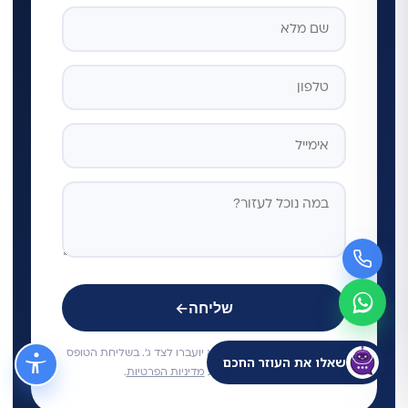
שליחה
←
🔒 הפרטים שלכם שמורים ולא יועברו לצד ג'. בשליחת הטופס
שאלו את העוזר החכם
אני מאשר/ת את
מדיניות הפרטיות
.