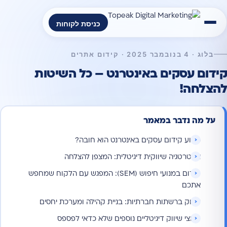
כניסת לקוחות
בלוג · 4 בנובמבר 2025 · קידום אתרים
קידום עסקים באינטרנט – כל השיטות
להצלחה!
על מה נדבר במאמר
מדוע קידום עסקים באינטרנט הוא חובה?
אסטרטגיה שיווקית דיגיטלית: המצפן להצלחה
קידום במנועי חיפוש (SEM): המפגש עם הלקוח שמחפש
אתכם
שיווק ברשתות חברתיות: בניית קהילה ומערכת יחסים
ערוצי שיווק דיגיטליים נוספים שלא כדאי לפספס