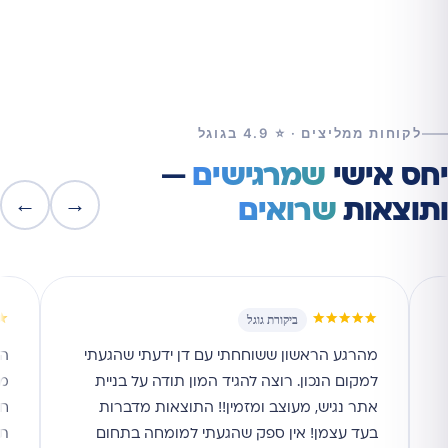
לקוחות ממליצים · ⭐ 4.9 בגוגל
יחס אישי
שמרגישים
—
←
→
ותוצאות
שרואים
★
★★★★★
ביקורת גוגל
מהרגע הראשון ששוחחתי עם דן ידעתי שהגעתי
הי
למקום הנכון. רוצה להגיד המון תודה על בניית
מי
אתר נגיש, מעוצב ומזמין!! התוצאות מדברות
חו
בעד עצמן! אין ספק שהגעתי למומחה בתחום
תו