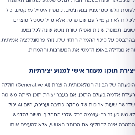
להציג באנר שונה בעמוד הבית לגולש שמגיע מתחום האופנה
לעומת גולש שמתעניין בגאדג'טים. קמפיין אימייל מרקטינג יכול
לשלוח לא רק מייל עם שם פרטי, אלא מייל שמכיל מוצרים
שונים, תמונות שונות ואפילו שורת נושא שונה לכל נמען,
בהתבסס על סיכוי ההמרה החזוי שלו. זוהי פרסונליזציה אמיתית,
והיא מגדילה באופן דרמטי את המעורבות וההמרות.
יצירת תוכן: מעוזר אישי למנוע יצירתיות
הופעתה של הבינה המלאכותית היוצרת (Generative AI) חוללה
רעידת אדמה בעולם התוכן. אם בעבר יצירת תוכן הייתה משימה
שדרשה שעות ארוכות של מחקר, כתיבה ועריכה, היום AI יכול
לשמש כעוזר רב-עוצמה בכל שלבי התהליך. חשוב להדגיש:
המטרה אינה להחליף את הכותב האנושי, אלא להעצים אותו.