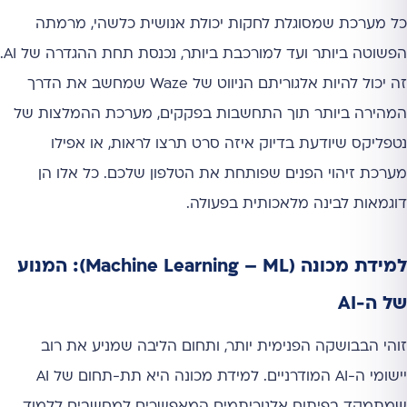
כל מערכת שמסוגלת לחקות יכולת אנושית כלשהי, מרמתה
הפשוטה ביותר ועד למורכבת ביותר, נכנסת תחת ההגדרה של AI.
זה יכול להיות אלגוריתם הניווט של Waze שמחשב את הדרך
המהירה ביותר תוך התחשבות בפקקים, מערכת ההמלצות של
נטפליקס שיודעת בדיוק איזה סרט תרצו לראות, או אפילו
מערכת זיהוי הפנים שפותחת את הטלפון שלכם. כל אלו הן
דוגמאות לבינה מלאכותית בפעולה.
למידת מכונה (Machine Learning – ML): המנוע
של ה-AI
זוהי הבבושקה הפנימית יותר, ותחום הליבה שמניע את רוב
יישומי ה-AI המודרניים. למידת מכונה היא תת-תחום של AI
שמתמקד בפיתוח אלגוריתמים המאפשרים למחשבים ללמוד