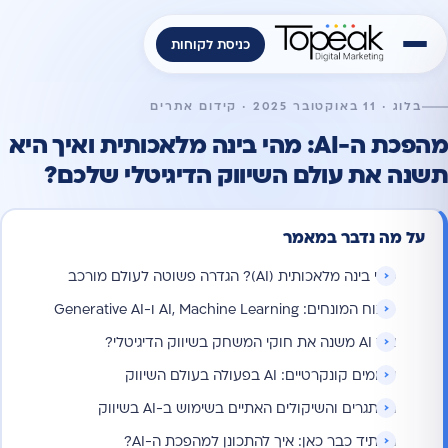
כניסת לקוחות
בלוג · 11 באוקטובר 2025 · קידום אתרים
מהפכת ה-AI: מהי בינה מלאכותית ואיך היא
תשנה את עולם השיווק הדיגיטלי שלכם?
על מה נדבר במאמר
מהי בינה מלאכותית (AI)? הגדרה פשוטה לעולם מורכב
פיצוח המונחים: AI, Machine Learning ו-Generative AI
איך AI משנה את חוקי המשחק בשיווק הדיגיטלי?
יישומים קונקרטיים: AI בפעולה בעולם השיווק
האתגרים והשיקולים האתיים בשימוש ב-AI בשיווק
העתיד כבר כאן: איך להתכונן למהפכת ה-AI?