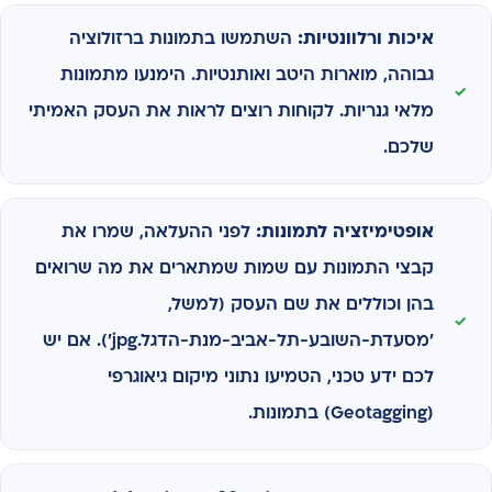
איכות ורלוונטיות:
השתמשו בתמונות ברזולוציה
גבוהה, מוארות היטב ואותנטיות. הימנעו מתמונות
מלאי גנריות. לקוחות רוצים לראות את העסק האמיתי
שלכם.
אופטימיזציה לתמונות:
לפני ההעלאה, שמרו את
קבצי התמונות עם שמות שמתארים את מה שרואים
בהן וכוללים את שם העסק (למשל,
'מסעדת-השובע-תל-אביב-מנת-הדגל.jpg'). אם יש
לכם ידע טכני, הטמיעו נתוני מיקום גיאוגרפי
(Geotagging) בתמונות.