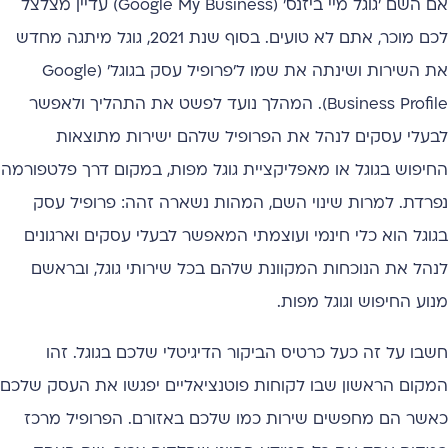
אם השם 'גוגל מיי ביזנס' (Google My Business) עדיין מצלצל
לכם מוכר, אתם לא טועים. בסוף שנת 2021, גוגל מיתגה מחדש
את השירות ושינתה את שמו ל'פרופיל עסק בגוגל' (Google
Business Profile). המהלך נועד לפשט את התהליך ולאפשר
לבעלי עסקים לנהל את הפרופיל שלהם ישירות מתוצאות
החיפוש בגוגל או מאפליקציית גוגל מפות, במקום דרך פלטפורמה
נפרדת. למרות שינוי השם, המהות נשארה זהה: פרופיל עסק
בגוגל הוא כלי חינמי ועוצמתי המאפשר לבעלי עסקים וארגונים
לנהל את הנוכחות המקוונת שלהם בכל שירותי גוגל, ובראשם
מנוע החיפוש וגוגל מפות.
חשבו על זה כעל כרטיס הביקור הדיגיטלי שלכם בגוגל. זהו
המקום הראשון שבו לקוחות פוטנציאליים יפגשו את העסק שלכם
כאשר הם מחפשים שירות כמו שלכם באזורם. הפרופיל מרכז