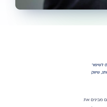
קידום עסק באמצעים דיגיטליים מתבצע באמצעות שילוב אסטרטגי של מספר ערוצים מרכזיים. אלה כוללים קידום אורגני (SEO) לשיפור
לה ומותג, שיווק
ם מבינים את