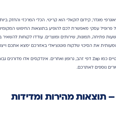
גרפי מוגדר, קידום לוקאלי הוא קריטי. הכלי המרכזי והחזק ביות
Google Business Pr). פתיחה וניהול של פרופיל עסקי מאפשרת לכם להופיע בתוצאות החיפוש המ
ת פתיחה, תמונות, שירותים ומוצרים. עודדו לקוחות להשאיר ביק
משמעותית את הסיכוי שלקוח פוטנציאלי באזורכם ימצא אתכם וייצו
בנוסף, כדאי לרשום את העסק באינדקסים מקומיים ואתרים רלוונטיים כמו Zap דפי זהב, גרופון ואחרים. אינדקסים אלו מדור
ים נוספים לאתרכם.