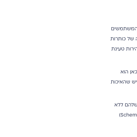
ם המשתמשים
ה של כותרות
מש, מהירות טעינת
אן הוא
הדגיש שהאיכות
דקס שלהם ללא
בעיות. זה כולל טיפול בקבצי robots.txt ו-sitemap.xml, שימוש בתגיות קנוניקל למניעת תוכן כפול, הטמעת נתונים מובנים (Schema)