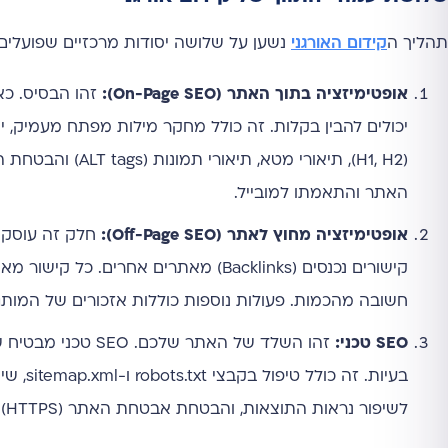
תהליך ה
קידום האורגני
נשען על שלושה יסודות מרכזיים שפועלים 
אופטימיזציה בתוך האתר (On-Page SEO):
זהו הבסיס. כא
יכולים להבין בקלות. זה כולל מחקר מילות מפתח מעמיק, י
(H1, H2), תיאורי
האתר והתאמתו למובייל.
אופטימיזציה מחוץ לאתר (Off-Page SEO):
חלק זה עוסק 
קישורים נכנסים (Backlinks) מאתרים אחר
חשובה מהכמות. פעולות נוספות כוללות אזכורים של המותג
SEO טכני:
זהו השלד של האתר
לשיפור נראות התוצאות, והבטחת אבטחת האתר (HTTPS).