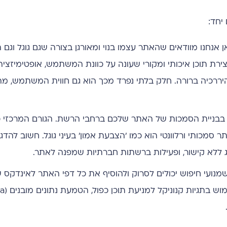
יחד:
ן אנחנו מוודאים שהאתר עצמו בנוי ומאורגן בצורה שגם גוגל וג
צירת תוכן איכותי ומקורי שעונה על כוונת המשתמש, אופטימיזצי
 מטא, תיאורי תמונות (ALT tags) והבטחת היררכיה ברורה. חלק בלתי נפרד מכך הוא גם חווית המשת
בבניית הסמכות של האתר שלכם ברחבי הרשת. הגורם המרכזי כ
ים. כל קישור מאתר סמכותי ורלוונטי הוא כמו 'הצבעת אמון' בעיני גוגל. חשוב ל
 ללא קישור, ופעילות ברשתות חברתיות שמפנה לאתר.
 שלכם. SEO טכני מבטיח שמנועי חיפוש יכולים לסרוק ולהוסיף את כל דפי האתר לאינ