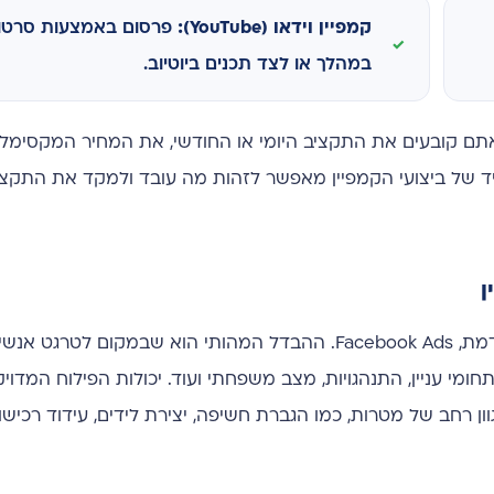
קמפיין וידאו (YouTube):
פרסום באמצעות סרטוני
במהלך או לצד תכנים ביוטיוב.
Googl הוא השליטה המלאה. אתם קובעים את התקציב היומי או החודשי, את המחיר המק
מיד של ביצועי הקמפיין מאפשר לזהות מה עובד ולמקד את התקצ
בדומה לגוגל, גם לפייסבוק (ולאינסטגרם) יש מערכת פרסום מתקדמת, Facebook Ads. ההבדל המהותי הוא שבמק
חומי עניין, התנהגויות, מצב משפחתי ועוד. יכולות הפילוח המדו
ן רחב של מטרות, כמו הגברת חשיפה, יצירת לידים, עידוד רכיש