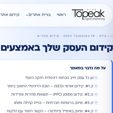
ראשי
בניית אתרים
קידום אתרי
בלוג · 18 באוקטובר 2025 · קידום אתרים
קידום העסק שלך באמצעים ד
על מה נדבר במאמר
מדוע כל עסק חייב נוכחות דיגיטלית חזקה היום?
אפיק #1: קידום אורגני (SEO) – הנכס הדיגיטלי החשוב ביותר
אפיק #2: קידום ממומן (PPC) – תוצאות מהירות ומדידות
אפיק #3: שיווק ברשתות חברתיות – בניית קהילה ומותג
אפיק #4: שיווק באימייל (ניוזלטר) – הקשר הישיר עם הלקוח