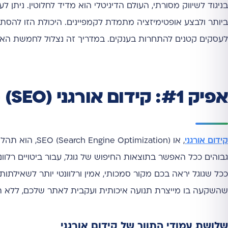
בניגוד לשיווק מסורתי, העולם הדיגיטלי הוא מדיד לחלוטין. ניתן
ביותר ולבצע אופטימיזציה מתמדת לקמפיינים. היכולת הזו להס
לעסקים קטנים להתחרות בענקים. במדריך זה נצלול לחמשת האפיק
אפיק #1: קידום אורגני (SEO) – הנכס הדיגיטלי החשוב ביותר
קידום אורגני
, או imization
גבוהים ככל האפשר בתוצאות החיפוש של גוגל, עבור ביטויים רלוו
ככל שגוגל יראה בכם מקור סמכותי, אמין ורלוונטי יותר לשאילתות 
שהשקעה בו מייצרת תנועה איכותית ועקבית לאתר שלכם, ללא ת
שלושת עמודי התווך של קידום אורגני