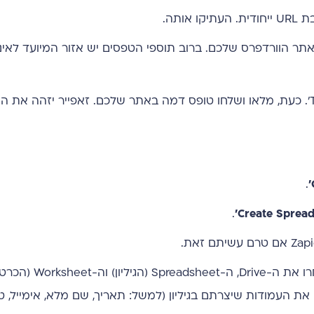
ות הטופס באתר הוורדפרס שלכם. ברוב תוספי הטפסים יש אזור המיועד לאי
בדיקת הטריגר: חזרו ל-Zapier ולחצו על 'Test trigger'. כעת, מלאו ושלחו טופס דמה באתר שלכם. זאפייר יזה
.
.
הגדרת הפעולה: כעת תצטרכו למפות את השדות. בחרו את ה-Drive, 
ת העמודות שיצרתם בגיליון (למשל: תאריך, שם מלא, אימייל, טל