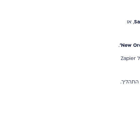
Sa
, או
.
חיבור החשבון: חברו את אתר הוורדפרס שלכם (עם WooCommerce) ל-Zapier. לרוב זה דורש התקנת תוסף ייעודי של Zapier