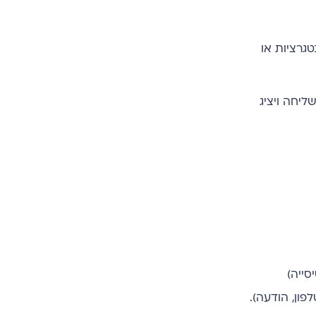
נטגרציות או
ה את השליחה ויציג
ה-Spreadsheet (הגיליון) וה-Worksheet (הכרטיסייה)
פון, הודעה).