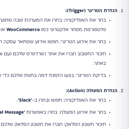
הגדרת הטריגר (Trigger):
בחר את האפליקציה: בחרו את המערכת שבה מתועדת עסקה
פלטפורמת מסחר אלקטרוני כמו
WooCommerce
או
בחר את אירוע הטריגר: חפשו אירוע שמתאר עסקה חדשה או לקוח חדש. ב-
באתר.
בדיקת הטריגר: בצעו הזמנת דמה בחנות שלכם כדי ש-Zapier יוכל למשוך את נתוני ההזמנה ולשמש כדוגמה להמשך התה
הגדרת הפעולה (Action):
בחר את האפליקציה: חפשו ובחרו ב-
'Slack'
.
בחר את אירוע הפעולה: בחרו באפשרות
'Send Channel Message'
חיבור חשבון הסלאק: חברו את חשבון הסלאק שלכם ואשרו ל-Zapier את הג