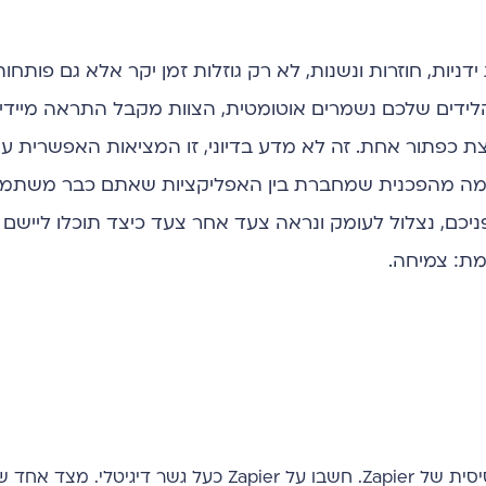
ניות, חוזרות ונשנות, לא רק גוזלות זמן יקר אלא גם פותחו
ו הלידים שלכם נשמרים אוטומטית, הצוות מקבל התראה מיידי
כפתור אחת. זה לא מדע בדיוני, זו המציאות האפשרית עם
נו להגשים את החזון הזה הוא Zapier, פלטפורמה מהפכנית שמחברת בין האפליקציות שאתם כבר 
יכם, נצלול לעומק ונראה צעד אחר צעד כיצד תוכלו ליישם
ת: צמיחה.
לפני שנצלול לדוגמאות המעשיות, חשוב להבין את המכניקה הבסיסית של Zapier. חשבו על Zapier כע