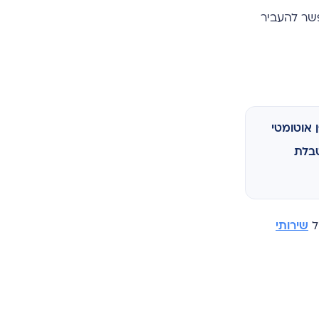
באתר שלכם), ומהצד השני יש אפליקציה אחרת (למשל, Google Sheets). Zapier מאפשר להעביר
אוטומטי
טבלת
שירותי