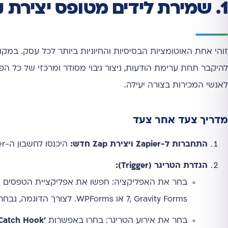
1. שמירת לידים מטופס יצירת קשר לגוגל שיטס (Google Sheets)
זוהי אחת האוטומציות הבסיסיות והחיוניות ביותר לכל עסק. במק
להיקבר תחת ערימת הודעות, ניצור גיבוי מסודר ומרכזי של כל הפנ
לאנשי המכירות בצורה יעילה.
מדריך צעד אחר צעד
התחברות ל-Zapier ויצירת Zap חדש:
היכנסו לחשבון ה-Zapier שלכם ולחצו על כפתור 'Create Zap'.
הגדרת הטריגר (Trigger):
7, Gravity Forms או WPForms. לצורך הדוגמה, נבחר ב-
בחר את אירוע הטריגר: בחרו באפשרות
'Catch Hook'