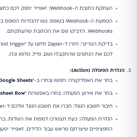
העתקת כתובת ה-Webhook: זאפייר יספק לכם כתובת URL ייחודית. העתיקו אותה.
הטמעת ה-Webhook בטופס: גשו להגדר
Webhooks. הדביקו שם את הכתובת שהעתקתם.
לכם את הנתונים שהתקבלו (שם, מייל, טלפון וכו').
הגדרת הפעולה (Action):
בחר את האפליקציה: חפשו ובחרו ב-
'Google Sheets'
בחר את אירוע הפעולה: בחרו באפשרות
'Create Spreadsheet Row'
חיבור חשבון הגוגל: חברו את חשבון הגוגל שלכם ל-Zapier אם טרם עשיתם זאת.
הספציפיים שיצרתם מראש עבור הלידים. זאפייר יטען א