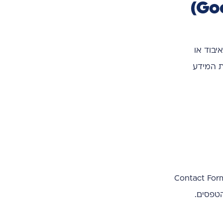
יבוד או
ת המידע
אפליקציה: חפשו את אפליקציית הטפסים שלכם. לדוגמה, אם אתם משתמשים בוורדפרס, תוכלו לבחור ב-Contact Form
הטפסים.