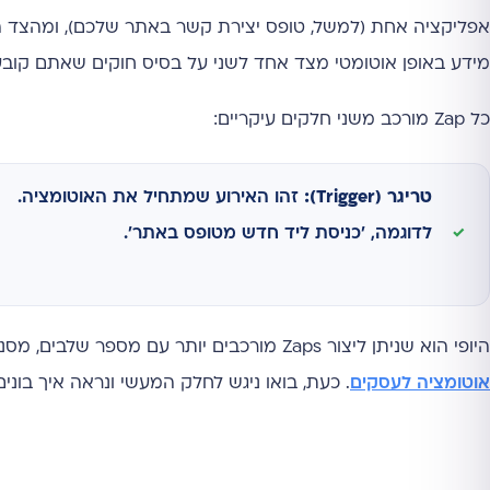
מידע באופן אוטומטי מצד אחד לשני על בסיס חוקים שאתם קובעים. 
כל Zap מורכב משני חלקים עיקריים:
טריגר (Trigger):
זהו האירוע שמתחיל את האוטומציה.
לדוגמה, 'כניסת ליד חדש מטופס באתר'.
היופי הוא שניתן ליצור Zaps מורכבים יותר עם מספר שלבים, מסננים ותנאים לוגיים, מה שפותח עולם שלם של אפשרויות בתחום של
אוטומציה לעסקים
. כעת, בואו ניגש לחלק המעשי ונראה איך בונ