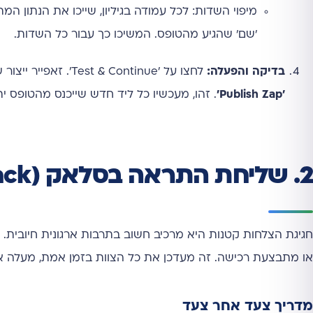
מיפוי השדות: לכל עמודה בגיליון, שייכו את הנתון
'שם' שהגיע מהטופס. המשיכו כך עבור כל השדות.
בדיקה והפעלה:
לחצו על 'Test & Continue'. זאפייר ייצור שורת בדיקה בגיליון הגוגל שלכם עם הנתונים מהטופס. אם הכל תקין, לחצו על
'Publish Zap'
. זהו, מעכשיו כל ליד חדש שייכנס מהטופס ית
2. שליחת התראה בסלאק (Slack) על לקוח חדש
חגיגת הצלחות קטנות היא מרכיב חשוב בתרבות ארגונית חיובית.
או מתבצעת רכישה. זה מעדכן את כל הצוות בזמן אמת, מעלה 
מדריך צעד אחר צעד