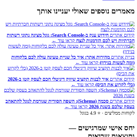
מאמרים נוספים
שאולי יעניינו
אותך
קידום אתרים
חידוש ענק ב-Search Console: גוגל מציגה נתוני רשתות
חברתיות ויש לכם הזדמנות לנצח
קראו עוד ←
בניית אתרים
מהירות אתר: איך כל שניית טעינה עולה לכם בלקוחות
(ומה לעשות בנידון)
קראו עוד ←
קידום אתרים
איך לבנות תקציב שיווק דיגיטלי חכם לעסק קטן ב-2026
(בלי לקרוע את הכיס)
קראו עוד ←
קידום אתרים
סכמה (Schema): השפה הסודית שגורמת לגוגל להתאהב
בעסק שלכם בשנת 2026
קראו עוד ←
לקוחות ממליצים · ⭐ 4.9 בגוגל
יחס אישי
שמרגישים
—
ותוצאות
שרואים