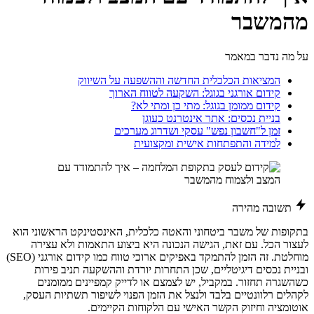
מהמשבר
על מה נדבר במאמר
המציאות הכלכלית החדשה וההשפעה על השיווק
קידום אורגני בגוגל: השקעה לטווח הארוך
קידום ממומן בגוגל: מתי כן ומתי לא?
בניית נכסים: אתר אינטרנט כעוגן
זמן ל"חשבון נפש" עסקי ושדרוג מערכים
למידה והתפתחות אישית ומקצועית
תשובה מהירה
בתקופות של משבר ביטחוני והאטה כלכלית, האינסטינקט הראשוני הוא
לעצור הכל. עם זאת, הגישה הנכונה היא ביצוע התאמות ולא עצירה
מוחלטת. זה הזמן להתמקד באפיקים ארוכי טווח כמו קידום אורגני (SEO)
ובניית נכסים דיגיטליים, שכן התחרות יורדת וההשקעה תניב פירות
כשהשגרה תחזור. במקביל, יש לצמצם או לדייק קמפיינים ממומנים
לקהלים רלוונטיים בלבד ולנצל את הזמן הפנוי לשיפור תשתיות העסק,
אוטומציה וחיזוק הקשר האישי עם הלקוחות הקיימים.