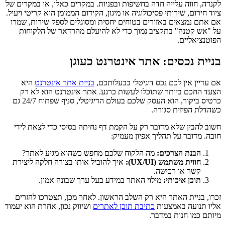
לקנדה, חווה עלייה חדה בחשיפות ובפניות. במקרים כאלו, או במקרים של
ציוד חירום, שירותי פסיכולוגיה או מיגון, הקידום הממומן הוא קריטי ויעיל.
אם אתם נמצאים באזורים בטוחים יחסית ומסוגלים לספק שירות, שמרו
על "אש קטנה" בתקציב נמוך כדי לא להיעלם מהרדאר של הלקוחות
הפוטנציאליים.
בניית נכסים: אתר אינטרנט כעוגן
אם עדיין אין לכם נכס דיגיטלי בבעלותכם,
בניית אתר אינטרנט
היא
הצעד החכם ביותר שתוכלו לעשות כרגע. אתר אינטרנט הוא לא רק
כרטיס ביקור, הוא העסק שלכם בעולם הדיגיטלי, סניף שפתוח 24/7 גם
כשהדלת הפיזית סגורה.
חשוב להבין שלא מדובר רק על הקמת דף נחיתה בסיסי כדי לצאת לידי
חובה. מדובר על תהליך אפיון מעמיק:
הבנת הצרכים:
מה הלקוח שלכם מחפש כשהוא מגיע לאתר?
חווית משתמש (UX/UI):
איך להוביל אותו בצורה חלקה ליצירת
קשר או רכישה.
תוכן איכותי:
מילוי האתר במידע בעל ערך שבונה אמון.
זכרו, בניית האתר היא רק השלב הראשון. לאחר מכן, תצטרכו להזרים
אליו תנועה באמצעות
כתיבת תוכן לאתרים
ושיווק נכון, אחרת הוא יעמוד
מיותם כמו חנות במדבר.