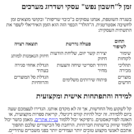
זמן ל"חשבון נפש" עסקי ושדרוג מערכים
בשגרה השוטפת, אנחנו עסוקים ב"כיבוי שריפות" ובקושי מוצאים זמן
לחשיבה אסטרטגית. ה"הולד" הכפוי הזה הוא הזמן האידיאלי לשפר את
התשתית העסקית:
תחום
פעולה נדרשת
תוצאה רצויה
לשיפור
שימור
יצירת קשר יזום, שליחת הודעות
חיזוק הנאמנות למותג
לקוחות
חיזוק
תהליכי
חידוד תסריטי שיחה והצעות
הגדלת אחוזי סגירה
מכירה
מחיר
בעתיד
מוצרים
הגדלת סל המוצרים
פיתוח שירותים משלימים
חדשים
והרווחיות
למידה והתפתחות אישית ומקצועית
קל לשקוע מול החדשות, אך זה לא מקדם אותנו. הגדירו לעצמכם שעה
ביום ללמידה. זה יכול להיות קורס דיגיטלי, קריאת ספרות מקצועית, או
האזנה לפודקאסטים. גרפיקאי יכול ללמוד
בניית אתרים
, מאמן כושר יכול
ללמוד שיווק ברשתות חברתיות. הרחבת סל הכישורים שלכם תהפוך
אתכם לאנשי מקצוע טובים יותר ועמידים יותר בפני משברים עתידיים.