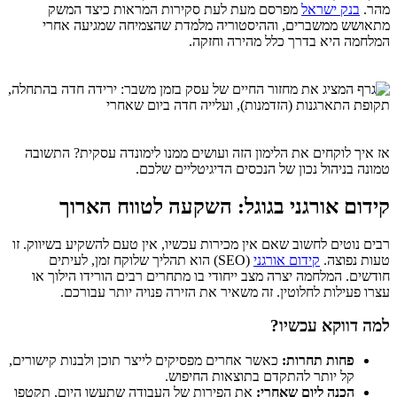
מהר.
בנק ישראל
מפרסם מעת לעת סקירות המראות כיצד המשק
מתאושש ממשברים, וההיסטוריה מלמדת שהצמיחה שמגיעה אחרי
המלחמה היא בדרך כלל מהירה וחזקה.
אז איך לוקחים את הלימון הזה ועושים ממנו לימונדה עסקית? התשובה
טמונה בניהול נכון של הנכסים הדיגיטליים שלכם.
קידום אורגני בגוגל: השקעה לטווח הארוך
רבים נוטים לחשוב שאם אין מכירות עכשיו, אין טעם להשקיע בשיווק. זו
טעות נפוצה.
קידום אורגני
(SEO) הוא תהליך שלוקח זמן, לעיתים
חודשים. המלחמה יצרה מצב ייחודי בו מתחרים רבים הורידו הילוך או
עצרו פעילות לחלוטין. זה משאיר את הזירה פנויה יותר עבורכם.
למה דווקא עכשיו?
פחות תחרות:
כאשר אחרים מפסיקים לייצר תוכן ולבנות קישורים,
קל יותר להתקדם בתוצאות החיפוש.
הכנה ליום שאחרי:
את הפירות של העבודה שתעשו היום, תקטפו