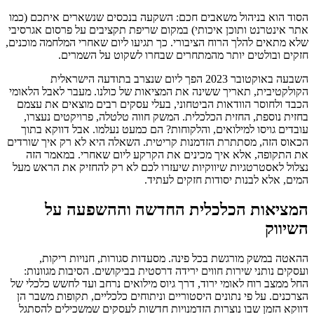
הסוד הוא בניהול משאבים חכם: השקעה בנכסים שנשארים איתכם (כמו
אתר אינטרנט ותוכן איכותי) במקום שריפת תקציבים על פרסום אגרסיבי
שלא מתאים להלך הרוח הציבורי. כך תגיעו ליום שאחרי המלחמה מוכנים,
חזקים ובולטים יותר מהמתחרים שבחרו לשקוט על השמרים.
השבעה באוקטובר 2023 הפך ליום שנצרב בתודעה הישראלית
הקולקטיבית, תאריך ששינה את המציאות של כולנו. מעבר לאבל הלאומי
הכבד ולחוסר הוודאות הביטחוני, בעלי עסקים רבים מוצאים את עצמם
בחזית נוספת, החזית הכלכלית. המשק חווה טלטלה, פרויקטים נעצרו,
עובדים גויסו למילואים, והלקוחות? הם כמעט נעלמו. אבל דווקא בתוך
הכאוס הזה, מסתתרת הזדמנות קריטית. השאלה היא לא רק איך שורדים
את התקופה, אלא איך מכינים את הקרקע ליום שאחרי. במאמר הזה
נצלול לאסטרטגיות שיווקיות שיעזרו לכם לא רק להחזיק את הראש מעל
המים, אלא לבנות יסודות חזקים לעתיד.
המציאות הכלכלית החדשה וההשפעה על
השיווק
ההאטה במשק מורגשת בכל פינה. מסעדות סגורות, חנויות ריקות,
ועסקים נותני שירות חווים ירידה דרסטית בביקושים. הסיבות מגוונות:
החל ממצב רוח לאומי ירוד, דרך גיוס מילואים נרחב ועד לחשש כלכלי של
הצרכנים. על פי נתונים היסטוריים וניתוחים כלכליים, תקופות משבר הן
דווקא הזמן שבו נוצרות הזדמנויות חדשות לעסקים שמשכילים להסתגל