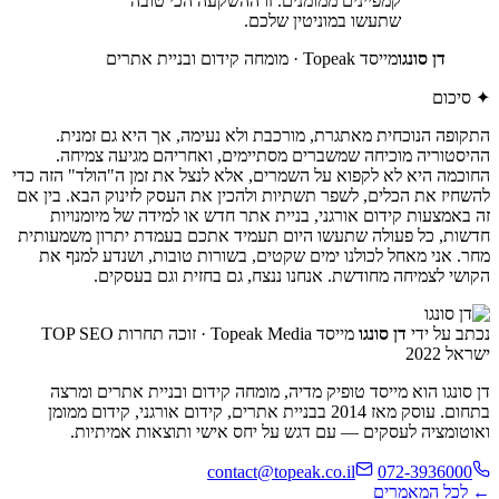
קמפיינים ממומנים. זו ההשקעה הכי טובה
שתעשו במוניטין שלכם.
דן סונגו
מייסד Topeak · מומחה קידום ובניית אתרים
✦ סיכום
התקופה הנוכחית מאתגרת, מורכבת ולא נעימה, אך היא גם זמנית.
ההיסטוריה מוכיחה שמשברים מסתיימים, ואחריהם מגיעה צמיחה.
החוכמה היא לא לקפוא על השמרים, אלא לנצל את זמן ה"הולד" הזה כדי
להשחיז את הכלים, לשפר תשתיות ולהכין את העסק לזינוק הבא. בין אם
זה באמצעות קידום אורגני, בניית אתר חדש או למידה של מיומנויות
חדשות, כל פעולה שתעשו היום תעמיד אתכם בעמדת יתרון משמעותית
מחר. אני מאחל לכולנו ימים שקטים, בשורות טובות, ושנדע למנף את
הקושי לצמיחה מחודשת. אנחנו ננצח, גם בחזית וגם בעסקים.
נכתב על ידי
דן סונגו
מייסד Topeak Media · זוכה תחרות TOP SEO
ישראל 2022
דן סונגו הוא מייסד טופיק מדיה, מומחה קידום ובניית אתרים ומרצה
בתחום. עוסק מאז 2014 בבניית אתרים, קידום אורגני, קידום ממומן
ואוטומציה לעסקים — עם דגש על יחס אישי ותוצאות אמיתיות.
contact@topeak.co.il
072-3936000
← לכל המאמרים