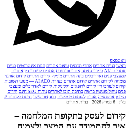
וואטסאפ
ראשי
בניית אתרים
אתרי תדמית
עיצוב אתרים
חנות אינטרנטית
בניית
אתרים ב-AI
עמודי נחיתה
אתרי וורדפרס
אתרים לעורכי דין
אתרים
למעצבי פנים ואדריכלים
בונה אתרים מומלץ
קידום אתרים
קידום אורגני
מומחה לקידום אתרים
קידום אתרים בעזרת AI
AEO — מנועי תשובות
קידום לעורכי דין
קידום לרופאים וקליניקות
קידום לאדריכלים ומעצבי
פנים
ניהול מוניטין ברשת
כתיבת תוכן לאתרים
ניתוח SEO חינם
קידום
ממומן
אוטומציה
אודות
לקוחות ממליצים
בלוג
צור קשר
כניסת לקוחות ↗
בלוג · 6 במרץ 2026 · בניית אתרים
קידום לעסק בתקופת המלחמה –
איך להתמודד עם המצב ולצמוח