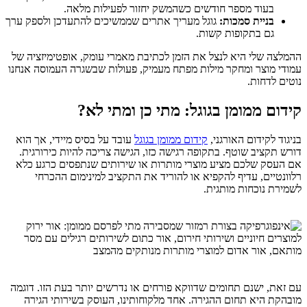
בעוד מספר חודשים כשהמשק יחזור לפעילות מלאה.
בניית סמכות:
גוגל מעריך אתרים שממשיכים להתעדכן ולספק ערך
גם בתקופות קשות.
ההמלצה שלי היא לנצל את הזמן לכתיבת מאמרי עומק, אופטימיזציה של
עמודי מוצר ומחקר מילות מפתח מעמיק, פעולות שבשגרה העמוסה אנחנו
נוטים לדחות.
קידום ממומן בגוגל: מתי כן ומתי לא?
בניגוד לקידום האורגני,
קידום ממומן בגוגל
עובד על בסיס מיידי, אך הוא
דורש תקציב שוטף. בתקופה רגישה כזו, הגישה צריכה להיות כירורגית.
אם העסק שלכם מציע מוצרי מותרות או שירותים שנתפסים כרגע כלא
רלוונטיים, עדיף להקפיא או להוריד את התקציב למינימום ההכרחי
לשמירת נוכחות מותגית.
עם זאת, ישנם תחומים שדווקא פורחים או נדרשים יותר בעת הזו. דוגמה
מובהקת היא תחום ההגירה. אחד מלקוחותינו, העוסק בשירותי הגירה