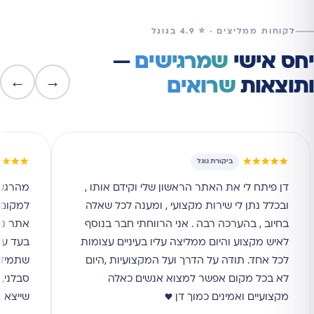
לקוחות ממליצים · ⭐ 4.9 בגוגל
יחס אישי
שמרגישים
—
←
→
ותוצאות
שרואים
★★★★
★★★★★
ביקורת גוגל
דן פיתח לי את האתר הראשון שלי וקידם אותו ,
מהרגע 
ובכלל נתן לי שירות מקצועי , ומענה לכל שאלה
למקום ה
בחיוב , בהערכה רבה . אני הרווחתי חבר בנוסף
אתר נג
לאיש מקצוע והיום ממליצה עליו בעיניים עצומות
בעד עצ
לכל אחד. תודה על הדרך ועל המקצועיות ,היום
שתמיד ז
לא בכל מקום אפשר למצוא אנשים כאלה
סבלני, 
מקצועיים ואמינים כמוך דן ♥
שייצא 