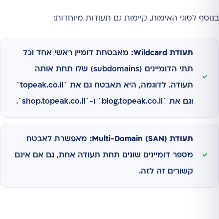
בנוסף לסוגי האימות, קיימות גם תעודות מיוחדות:
תעודת Wildcard:
מאבטחת דומיין ראשי אחד וכל
תתי הדומיינים (subdomains) שלו תחת אותה
תעודה. לדוגמה, היא תאבטח גם את `topeak.co.il`
וגם את `blog.topeak.co.il` ו-`shop.topeak.co.il`.
תעודת Multi-Domain (SAN):
מאפשרת לאבטח
מספר דומיינים שונים תחת תעודה אחת, גם אם אינם
קשורים זה לזה.