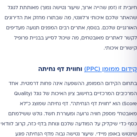
חיובית זו (זמן שהייה ארוך, שיעור נטישה נמוך) מאותתת לגוגל
שהאתר שלכם איכותי ורלוונטי, מה שבתורו מחזק את הדירוגים
האורגניים שלכם. בנוסף, אתרים רבים המפנים תנועה מעדיפים
לקשר לאתרים מאובטחים, מה שיכול לסייע בבניית פרופיל
קישורים איכותי.
קידום ממומן (PPC)
וחווית דף נחיתה
בתחום הקידום הממומן, ההשפעה אינה פחות דרמטית. אחד
המרכיבים המרכזיים בחישוב ציון האיכות של גוגל (Quality
Score) הוא "חווית דף הנחיתה". דף נחיתה שמוצג כ"לא
מאובטח" מספק חוויה גרועה ומעוררת חשד. גולש ששילמתם
כסף כדי שיקליק על המודעה שלכם ונוחת בדף כזה, קרוב לוודאי
שינטוש באופן מיידי. שיעור נטישה גבוה מדף הנחיתה פוגע