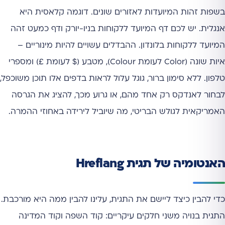
בשפות זהות המיועדות לאזורים שונים. דוגמה קלאסית היא
אנגלית. יש לכם דף המיועד ללקוחות בניו-יורק ודף כמעט זהה
המיועד ללקוחות בלונדון. ההבדלים עשויים להיות מינוריים –
איות שונה (Color לעומת Colour), מטבע ($ לעומת £) ומספרי
טלפון. ללא סימון ברור, גוגל עלול לראות בדפים אלו תוכן משוכפל,
לבחור לאנדקס רק אחד מהם, או גרוע מכך, להציג את הגרסה
האמריקאית לגולש הבריטי, מה שיוביל לירידה באחוזי ההמרה.
האנטומיה של תגית Hreflang
כדי להבין כיצד ליישם את התגית, עלינו להבין ממה היא מורכבת.
התגית בנויה משני חלקים עיקריים: קוד השפה וקוד המדינה