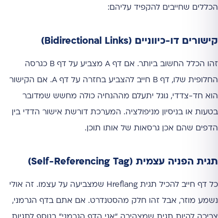
הכללים שחייבים להקפיד עליהם:
קישורים דו-כיווניים (Bidirectional Links)
זהו הכלל החשוב ביותר. אם דף A מצביע על דף B כגרסה
החלופית שלו, דף B חייב להצביע בחזרה על דף A. אם הקישור
הוא חד-צדדי, גוגל יתעלם מההנחיה כולה מחשש שמדובר
בטעות או בניסיון מניפולציה. המערכת דורשת אישור הדדי בין
הדפים שהם אכן גרסאות של אותו תוכן.
תגית הפניה עצמית (Self-Referencing Tag)
כל דף חייב להכיל תגית Hreflang שמצביעה על עצמו. זה אולי
נשמע מוזר, אבל זהו חלק מהסטנדרט. אם אתם בדף הגרמני,
צריכה להיות תגית שמצהירה "אני הדף הגרמני" בנוסף לתגיות