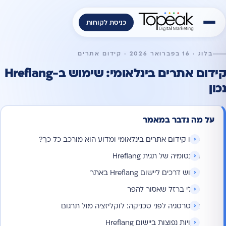
כניסת לקוחות
בלוג · 16 בפברואר 2026 · קידום אתרים
קידום אתרים בינלאומי: שימוש ב-Hreflang
נכון
על מה נדבר במאמר
מהו קידום אתרים בינלאומי ומדוע הוא מורכב כל כך?
האנטומיה של תגית Hreflang
שלוש דרכים ליישום Hreflang באתר
כללי ברזל שאסור להפר
אסטרטגיה לפני טכניקה: לוקליזציה מול תרגום
טעויות נפוצות ביישום Hreflang