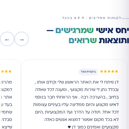
לקוחות ממליצים · ⭐ 4.9 בגוגל
יחס אישי
שמרגישים
—
←
→
ותוצאות
שרואים
★★★★
★★★★★
ביקורת גוגל
דן פיתח לי את האתר הראשון שלי וקידם אותו ,
מהרגע 
ובכלל נתן לי שירות מקצועי , ומענה לכל שאלה
למקום ה
בחיוב , בהערכה רבה . אני הרווחתי חבר בנוסף
אתר נג
לאיש מקצוע והיום ממליצה עליו בעיניים עצומות
בעד עצ
לכל אחד. תודה על הדרך ועל המקצועיות ,היום
שתמיד ז
לא בכל מקום אפשר למצוא אנשים כאלה
סבלני, 
מקצועיים ואמינים כמוך דן ♥
שייצא 