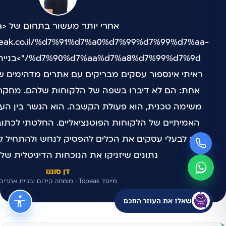
אחרי יותר 
opeak.co.il/%d7%91%d7%a0%d7%99%d7%99%d7%aa-
ראיתי אינספור עסקים מבריקים עם אתרים מדהימים ש
אחת: הם לא דיברו בשפה של הלקוחות שלהם. מחקר
משימה טכנית, הוא פעולת הקשבה. הוא הגשר בין הע
האמיתיים של הלקוחות הפוטנציאליים. החלטתי לכתוב
לתת לבעלי עסקים את הכלים להפסיק לנחש ולהתחיל 
נתונים שיזניקו את הנוכחות הדיגיטלית של
דן סונגו
מייסד Topeak · מומחה קידום ובניית אתרים
שאלו את העוזר החכם