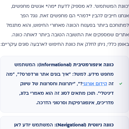
'כוונת המשתמש'. לא מספיק לדעת *מה* אנשים מחפשים,
אנחנו חייבים להבין *למה* הם מחפשים זאת. גוגל הפך
למתוחכם ביותר בפענוח הכוונה מאחורי החיפוש, והוא מתגמל
אתרים שמספקים את התשובה הטובה ביותר לאותה כוונה.
באופן כללי, ניתן לחלק את כוונת החיפוש לארבעה סוגים עיקריים:
כוונה אינפורמטיבית (Informational):
המשתמש
מחפש מידע. למשל: "איך בונים אתר וורדפרס?", "מה
זה
קידום אורגני
?", "יתרונות וחסרונות של שיווק
דיגיטלי". תוכן מתאים לסוג זה הוא מאמרי בלוג,
מדריכים, אינפוגרפיקות וסרטוני הדרכה.
כוונה ניווטית (Navigational):
המשתמש יודע לאן