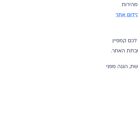
 ביותר. שרת מהיר מבטיח זמן תגובה ראשוני קצר מאוד (מדד הידוע בשם TTFB). מהירות
ידום אתר
לכם קמפיין
שבתת האתר.
שת, הגנה מפני