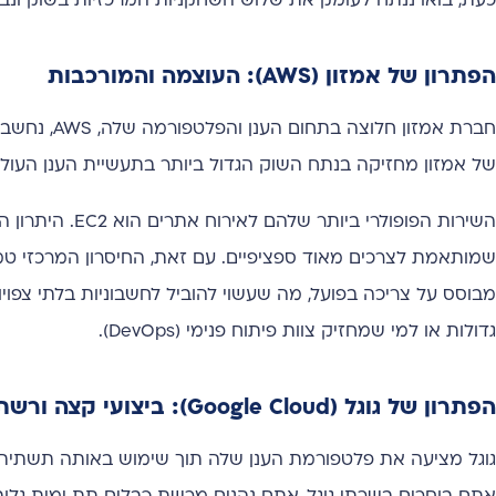
כעת, בואו ננתח לעומק את שלוש השחקניות המרכזיות בשוק ונב
הפתרון של אמזון (AWS): העוצמה והמורכבות
חברת אמזון חלוצה בתחום הענן והפלטפורמה שלה, AWS, נחשבת למקיפה ולמתקדמת ביותר בעולם.
של אמזון מחזיקה בנתח השוק הגדול ביותר בתעשיית הענן העולמ
שמותאמת לצרכים מאוד ספציפיים. עם זאת, החיסרון המרכזי טמו
מבוסס על צריכה בפועל, מה שעשוי להוביל לחשבוניות בלתי צפו
גדולות או למי שמחזיק צוות פיתוח פנימי (DevOps).
הפתרון של גוגל (Google Cloud): ביצועי קצה ורשת גלובלית
גוגל מציעה את פלטפורמת הענן שלה תוך שימוש באותה תשתית פי