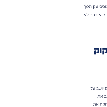
סס ענן הפך
 היא כבר לא
קוק
 יושב על
אב את
וקח את