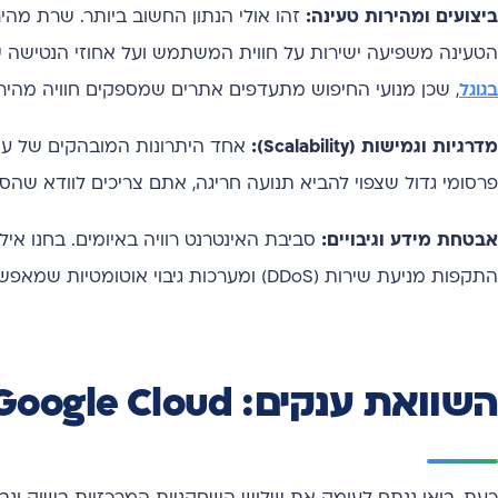
ביצועים ומהירות טעינה:
הטעינה משפיעה ישירות על חווית המשתמש ועל אחוזי הנטישה 
בגוגל
, שכן מנועי החיפוש מתעדפים אתרים שמספקים חוויה מהיר
מדרגיות וגמישות (Scalability):
אחד היתרונות המובהקים של ענן 
פרסומי גדול שצפוי להביא תנועה חריגה, אתם צריכים לוודא שה
אבטחת מידע וגיבויים:
סביבת האינטרנט רוויה באיומים. בחנו אי
התקפות מניעת שירות (DDoS) ומערכות גיבוי אוטומטיות שמאפשרות שחזור מהיר במקרה של אסון.
השוואת ענקים: Google Cloud מול AWS מול DigitalOcean